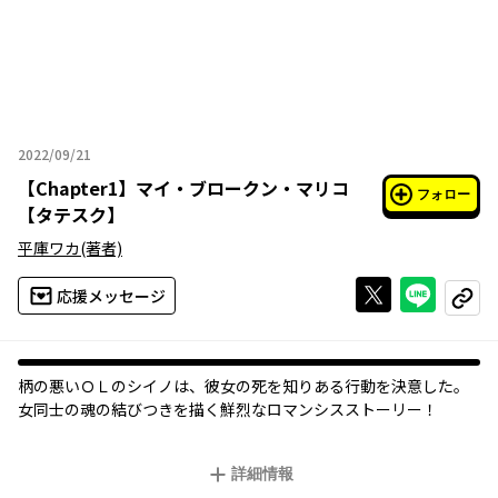
2022/09/21
2022年09月21日
【
Chapter1
】
マイ・ブロークン・マリコ
フォロー
【タテスク】
平庫ワカ
(著者)
Xで投稿する
ライン
応援メッセージ
コピー
柄の悪いＯＬのシイノは、彼女の死を知りある行動を決意した。
女同士の魂の結びつきを描く鮮烈なロマンシスストーリー！
詳細情報