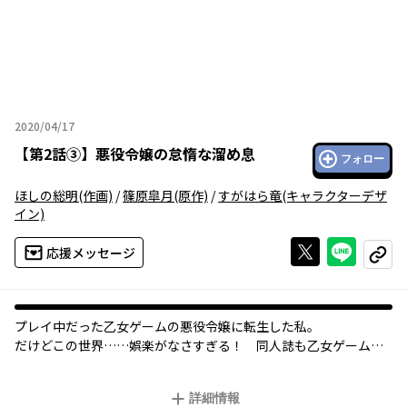
2020/04/17
2020年04月17日
【
第2話③
】
悪役令嬢の怠惰な溜め息
フォロー
ほしの総明
(作画)
/
篠原皐月
(原作)
/
すがはら竜
(キャラクターデザ
イン)
Xで投稿する
ライン
応援メッセージ
コピー
プレイ中だった乙女ゲームの悪役令嬢に転生した私。
だけどこの世界……娯楽がなさすぎる！ 同人誌も乙女ゲームも
スマホもない！ すっごく暇！
もちろん破滅ルートは避けないといけないけれど……その前に退
詳細情報
屈で死んじゃう！