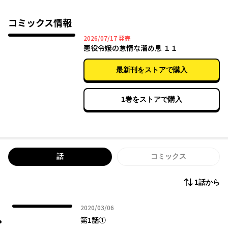
「娯楽がなければ作ればいいのよ！」
前世の知識を活かして玩具や恋愛小説を生み出し、退屈な世界を
コミックス情報
バラ色にしてみせる！
2026年07月17日
2026/07/17
発売
王妃様お気に入りの実業家になり、これでシナリオを外れて素敵
悪役令嬢の怠惰な溜め息 １１
な未来が……と思いきや書いた小説のせいで破滅フラグがやって
きた――!?
最新刊をストアで購入
1巻をストアで購入
話
コミックス
1話から
2020年03月06日
2020/03/06
第1話①