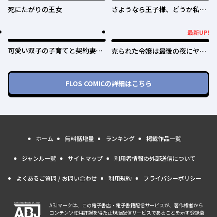
死にたがりの王女
さようなら王子様、どうか私の
ことは忘れてください
最新UP!
最新UP!
可愛い双子の子育てと契約妻は
売られた令嬢は最後の夜にヤリ
今日で終了予定です
逃げしました〜平和に子育てし
ていると、迎えに来たのは激重
王子様でした〜
FLOS COMIC
の詳細はこちら
ホーム
無料話増量
ランキング
掲載作品一覧
ジャンル一覧
サイトマップ
利用者情報の外部送信について
よくあるご質問 / お問い合わせ
利用規約
プライバシーポリシー
ABJマークは、この電子書店・電子書籍配信サービスが、著作権者から
コンテンツ使用許諾を得た正規版配信サービスであることを示す登録商