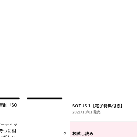
育制「SO
SOTUS 1【電子特典付き】
2021年10月01日
2021/10/01
発売
アーティッ
持つに相
お試し読み