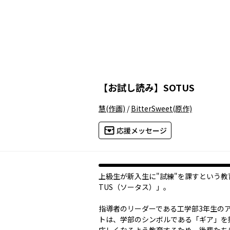
【
お試し読み
】
SOTUS
慧
(作画)
/
BitterSweet
(原作)
応援メッセージ
上級生が新入生に"試練"を課すという教
TUS（ソータス）」。
指導者のリーダーである工学部3年生の
トは、学部のシンボルである「ギア」を