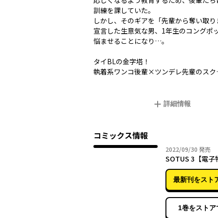
応しくなるよう教育するため、後輩たち
訓練を課していた。
しかし、そのギアを「先輩から奪い取り
宣言した生意気な男、1年生のコングポ
悩ませることになり…。
タイBLの金字塔！
執着系ワンコ後輩×ツンデレ先輩のスク
詳細情報
コミックス情報
2022年
2022/09/30
発売
SOTUS 3【電
最新刊をスト
1巻をストア