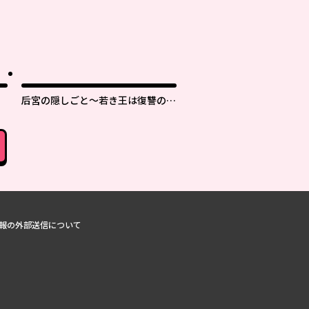
后宮の隠しごと～若き王は復讐の褥
で愛を知る～
報の外部送信について