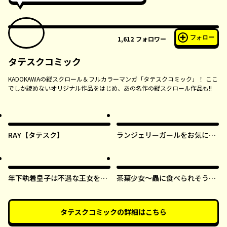
フォロー
1,612
フォロワー
タテスクコミック
KADOKAWAの縦スクロール＆フルカラーマンガ「タテスクコミック」！ ここ
でしか読めないオリジナル作品をはじめ、あの名作の縦スクロール作品も!!
RAY【タテスク】
ランジェリーガールをお気に召
すまま【タテスク】
年下執着皇子は不遇な王女を愛
茶葉少女～蟲に食べられそうに
しすぎてる【タテスク】
なったら、私の能力が覚醒しま
した！～【タテスク】
タテスクコミック
の詳細はこちら