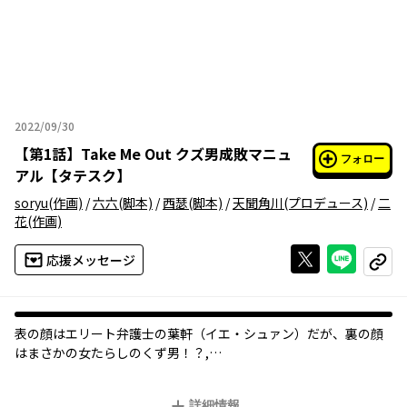
2022/09/30
2022年09月30日
【
第1話
】
Take Me Out クズ男成敗マニュ
フォロー
アル【タテスク】
soryu
(作画)
/
六六
(脚本)
/
西瑟
(脚本)
/
天聞角川
(プロデュース)
/
二
花
(作画)
Xで投稿する
ライン
応援メッセージ
コピー
表の顔はエリート弁護士の葉軒（イエ・シュァン）だが、裏の顔
はまさかの女たらしのくず男！？,
ある日、葉軒はついに罰が当たって遊んでいた女に刺された。万
事休すと思ったがまさかの女の子に転生して、ほかのくず男を懲
詳細情報