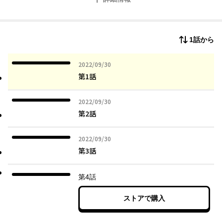
らしめないと生まれ変わるチャンスがないと告げられる。,
くず男のやり口を熟知している葉軒は、次々に現れるくず男に対
してどう動いていくのか……
1話から
2022年09月30日
2022/09/30
第1話
2022年09月30日
2022/09/30
第2話
2022年09月30日
2022/09/30
第3話
第4話
ストアで購入