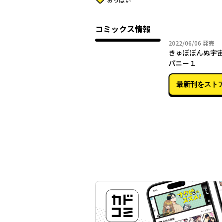
コミックス情報
2022年
2022/06/06
発売
きゅぽぽんぬ宇
パニー１
最新刊をスト