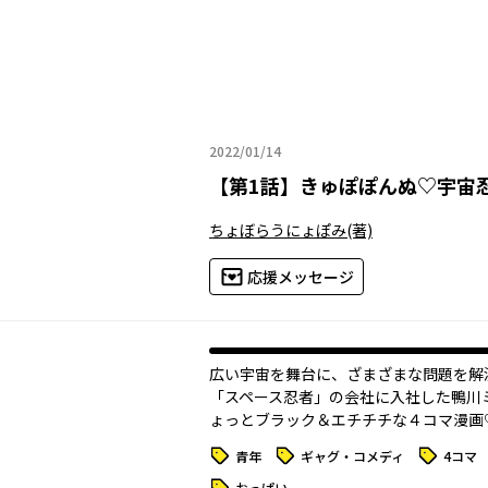
2022/01/14
2022年01月14日
【
第1話
】
きゅぽぽんぬ♡宇宙
ちょぼらうにょぽみ
(著)
応援メッセージ
広い宇宙を舞台に、ざまざまな問題を解
「スペース忍者」の会社に入社した鴨川
ょっとブラック＆エチチチな４コマ漫画
タグ
タグ
タグ
青年
ギャグ・コメディ
4コマ
タグ
おっぱい