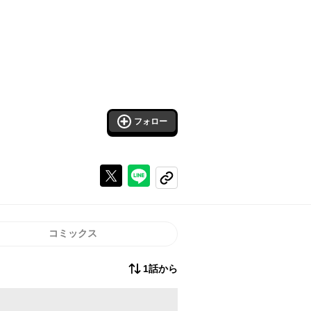
フォロー
Xで投稿する
ラインでシェアする
コピーする
コミックス
1話から