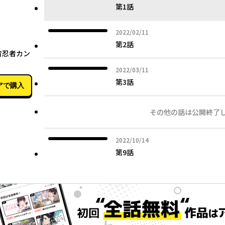
第1話
2022年02月11日
2022/02/11
06月06日
第2話
宙忍者カン
2022年03月11日
2022/03/11
第3話
アで購入
その他の話は公開終了
2022年10月14日
2022/10/14
第9話