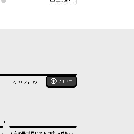
フォロー
2,131
フォロワー
す
天空の異世界ビストロ店 ～看板娘