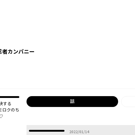
忍者カンパニー
話
決する
ミロクのち
♡
2022年01月14日
2022/01/14