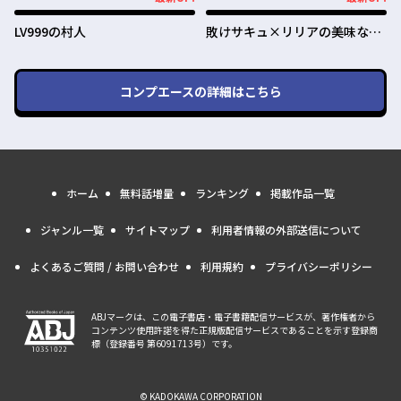
最新UP!
最新UP!
LV999の村人
敗けサキュ×リリアの美味なる
夜
コンプエース
の詳細はこちら
ホーム
無料話増量
ランキング
掲載作品一覧
ジャンル一覧
サイトマップ
利用者情報の外部送信について
よくあるご質問 / お問い合わせ
利用規約
プライバシーポリシー
ABJマークは、この電子書店・電子書籍配信サービスが、著作権者から
コンテンツ使用許諾を得た正規版配信サービスであることを示す登録商
標（登録番号 第6091713号）です。
© KADOKAWA CORPORATION