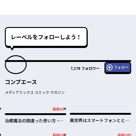
レーベルをフォローしよう！
フォロー
7,178
フォロワー
コンプエース
メディアミックス コミック マガジン
最新UP!
最新UP!
異世界はスマートフォンととも
治癒魔法の間違った使い方 ~戦
に。
場を駆ける回復要員~
最新UP!
最新UP!