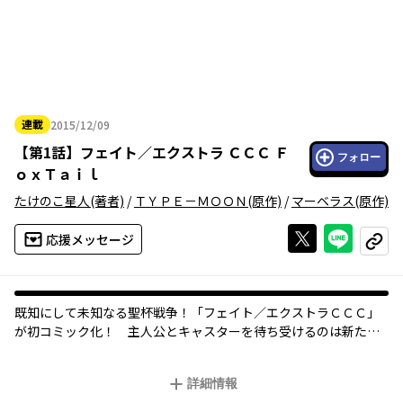
連載
2015/12/09
2015年12月09日
【
第1話
】
フェイト／エクストラ ＣＣＣ Ｆ
フォロー
ｏｘＴａｉｌ
たけのこ星人
(著者)
/
ＴＹＰＥ－ＭＯＯＮ
(原作)
/
マーベラス
(原作)
Xで投稿する
ライン
応援メッセージ
コピー
既知にして未知なる聖杯戦争！「フェイト／エクストラＣＣＣ」
が初コミック化！ 主人公とキャスターを待ち受けるのは新たな
３体のアルターエゴたち。武内崇デザインの新キャラクターも登
場する既知にして未知なる物語、ここに開幕。月刊コンプエース
詳細情報
好評連載中。