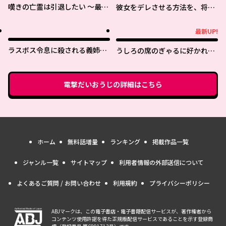
嘆きの亡霊は引退したい ～最弱
彼女をデレさせる方法を、将来
ハンターによる最強パーティ育
結婚する俺だけが知っている
成術～
最新UP!
最新UP!
ラスボス令息に殺される義姉で
うしろの席のぎゃるに好かれて
すが、彼を好きになってしまい
しまった。もう俺はダメかもし
ました。
れない。
電撃だいおうじ
の詳細はこちら
ホーム
無料話増量
ランキング
掲載作品一覧
ジャンル一覧
サイトマップ
利用者情報の外部送信について
よくあるご質問 / お問い合わせ
利用規約
プライバシーポリシー
ABJマークは、この電子書店・電子書籍配信サービスが、著作権者から
コンテンツ使用許諾を得た正規版配信サービスであることを示す登録商