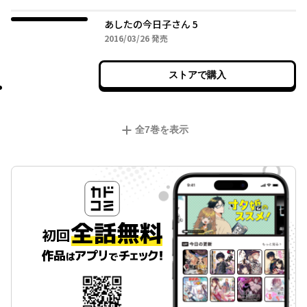
あしたの今日子さん 5
2016年03月26日
2016/03/26
発売
ストアで購入
全
7
巻を表示