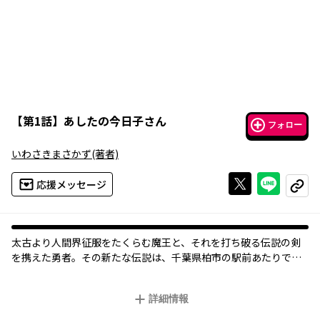
【
第1話
】
あしたの今日子さん
フォロー
いわさきまさかず
(著者)
Xで投稿する
ライン
応援メッセージ
コピー
太古より人間界征服をたくらむ魔王と、それを打ち破る伝説の剣
を携えた勇者。その新たな伝説は、千葉県柏市の駅前あたりで始
まった!!
詳細情報