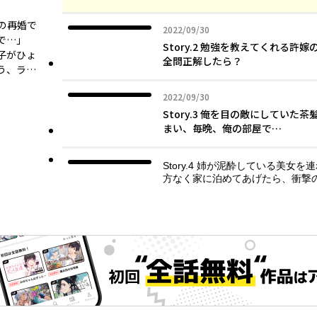
の再婚で
2022年09月30日
2022/09/30
で…」
Story.2 勉強を教えてくれる
子がひょ
全問正解したら？
う、ラ…
2022年09月30日
2022/09/30
Story.3 俺を目の敵にしてい
まい、毎晩、俺の部屋で…
Story.4 姉が泥酔している美女
方なく家に泊めてあげたら、衝撃