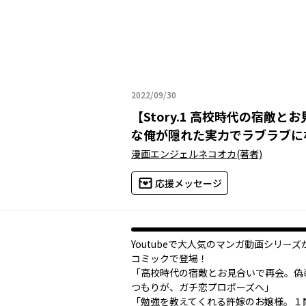
2022/09/30
2022年09月30日
【
Story.1 高校時代の宿
な俺が隠れた実力でラブラブに
漫画エンジェルネコオカ
(著者)
応援メッセージ
Youtubeで大人気のマンガ動画シリー
コミックで登場！
「高校時代の宿敵とお見合いで再会。偽
つもりが、ガチ恋プロポーズへ」
「勉強を教えてくれる許嫁のお嬢様。１