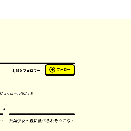
フォロー
1,610
フォロワー
縦スクロール作品も!!
す
茶葉少女～蟲に食べられそうになっ
たら、私の能力が覚醒しました！～