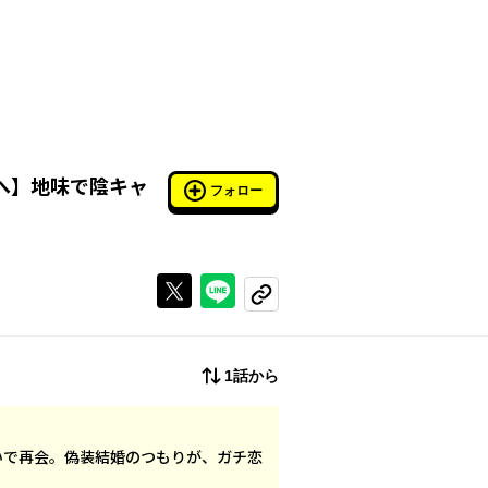
へ
】
地味で陰キャ
フォロー
Xで投稿する
ラインでシェアする
コピーする
1話から
見合いで再会。偽装結婚のつもりが、ガチ恋