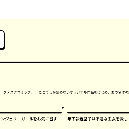
ンガ「タテスクコミック」！ ここでしか読めないオリジナル作品をはじめ、あの名作の
ランジェリーガールをお気に召すま
年下執着皇子は不遇な王女を愛し
ま【タテスク】
ぎてる【タテスク】