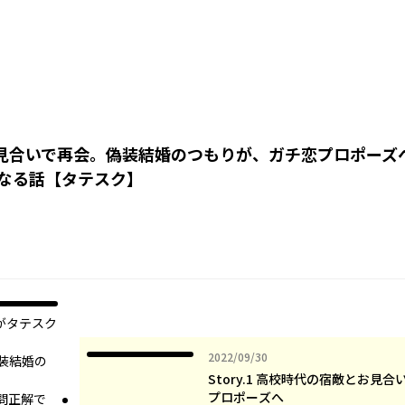
敵とお見合いで再会。偽装結婚のつもりが、ガチ恋プロポーズ
なる話【タテスク】
ズがタテスク
2022年09月30日
2022/09/30
装結婚の
Story.1 高校時代の宿敵とお
プロポーズへ
問正解で