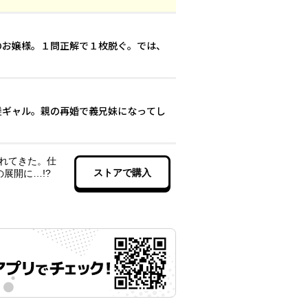
許嫁のお嬢様。１問正解で１枚脱ぐ。では、
た茶髪ギャル。親の再婚で義兄妹になってし
を連れてきた。仕
ストアで購入
の展開に…!?