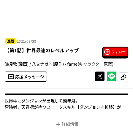
連載
2021/09/29
2021年09月29日
【
第1話
】
世界最速のレベルアップ
フォロー
鈴見敦
(漫画)
/
八又ナガト
(原作)
/
fame
(キャラクター原案)
Xで投稿する
ライン
応援メッセージ
コピー
世界中にダンジョンが出現して幾年月。
冒険者、天音凛が持つユニークスキル【ダンジョン内転移】が覚
醒した時、彼はルールに縛られない特別な存在となる――。
圧倒的な速度で最強に登り詰める、世界最速の成長譚！
詳細情報