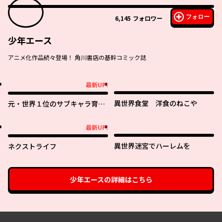
フォロー
6,145
フォロワー
少年エース
アニメ化作品続々登場！ 角川書店の基幹コミック誌
最新UP!
最新UP!
異世界食堂 洋食のねこや
元・世界１位のサブキャラ育成
日記 ～廃プレイヤー、異世界を
攻略中！～
最新UP!
最新UP!
異世界迷宮でハーレムを
ネクストライフ
少年エース
の詳細はこちら