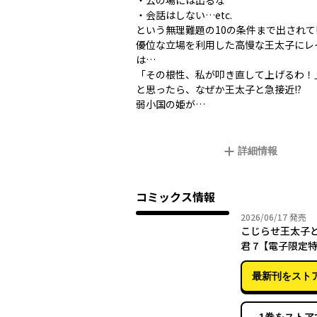
・公の場には出るな
・会話はしない…etc.
という無理難題の10の条件まで出されて!
優位な立場を利用した高慢な王太子にレ
は…
「その根性、私が叩き直して上げるわ！
と思ったら、なぜか王太子と急接近――!?
弱小国の姫が…
詳細情報
コミックス情報
2026年
2026/06/17
発売
こじらせ王太子
君 7【電子限定
最新刊をスト