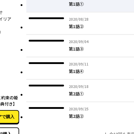
第1話①
?
イリア
2020年08月28日
2020/08/28
第1話②
」
2020年09月04日
2020/09/04
第1話③
2020年09月11日
2020/09/11
第1話④
2020年09月18日
2020/09/18
06月17日
第2話①
と約束の姫
特典付き】
2020年09月25日
2020/09/25
第2話②
アで購入