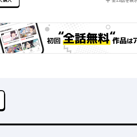
で購入
全
13
話を表