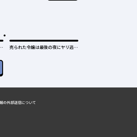
日
売られた令嬢は最後の夜にヤリ逃げ
しました〜平和に子育てしている
と、迎えに来たのは激重王子様でし
た〜
報の外部送信について