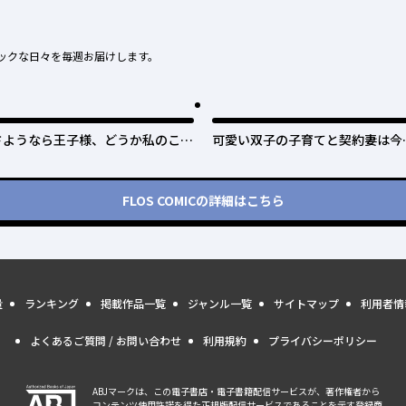
ックな日々を毎週お届けします。
さようなら王子様、どうか私のこと
可愛い双子の子育てと契約妻は今
は忘れてください
で終了予定です
FLOS COMIC
の詳細はこちら
量
ランキング
掲載作品一覧
ジャンル一覧
サイトマップ
利用者情
よくあるご質問 / お問い合わせ
利用規約
プライバシーポリシー
ABJマークは、この電子書店・電子書籍配信サービスが、著作権者から
コンテンツ使用許諾を得た正規版配信サービスであることを示す登録商