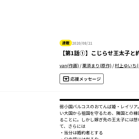
連載
2020/08/21
2020年08月21日
【
第1話①
】
こじらせ王太子と
van
(作画)
/
栗須まり
(原作)
/
村上ゆいち
応援メッセージ
弱小国バルコスのおてんば姫・レイリア
い大国から祖国を守るため、隣国との縁
ることに。しかし嫁ぎ先の王太子には想
て、さらには
・当分は婚約者とする