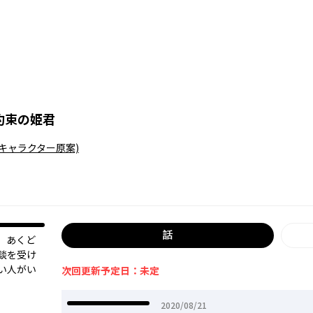
約束の姫君
(キャラクター原案)
話
。あくど
談を受け
い人がい
次回更新予定日：未定
2020年08月21日
2020/08/21