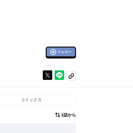
フォロー
Xで投稿する
ラインでシェアする
コピーする
コミックス
1話から