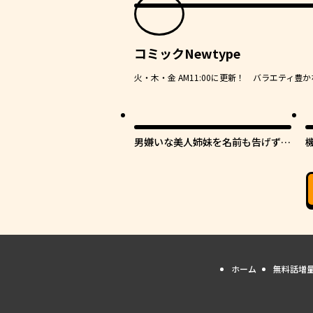
コミックNewtype
火・木・金 AM11:00に更新！ バラエティ
男嫌いな美人姉妹を名前も告げずに
助けたら一体どうなる?
ホーム
無料話増