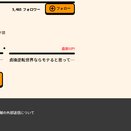
フォロー
5,465
フォロワー
ク誌
最新UP!
最新UP!
し
貞操逆転世界ならモテると思ってい
たら
報の外部送信について