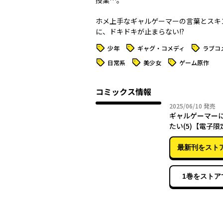
授業…。
ホメ上手なギャルゲーマーの言葉とスキ
に、ドキドキが止まらない――!?
タグ
タグ
タグ
少年
ギャグ・コメディ
ラブコ
タグ
タグ
タグ
日常系
美少女
ゲーム原作
コミックス情報
2025年
2025/06/10
発売
ギャルゲーマー
たい(5)【電子
き】
最新刊をスト
1巻をストア