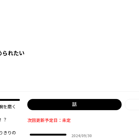
められたい
話
腕を磨く
！？
次回更新予定日：未定
りきりの
2024年09月30日
2024/09/30