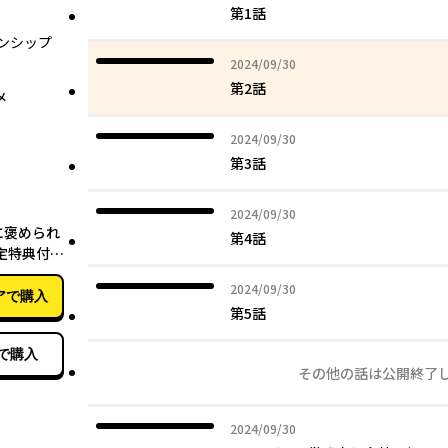
第1話
ンシップ
2024年09月30日
2024/09/30
第2話
メ
2024年09月30日
2024/09/30
第3話
06月10日
2024年09月30日
2024/09/30
に褒められ
第4話
限定特典付
2024年09月30日
2024/09/30
アで購入
第5話
で購入
その他の話は公開終了
2024年09月30日
2024/09/30