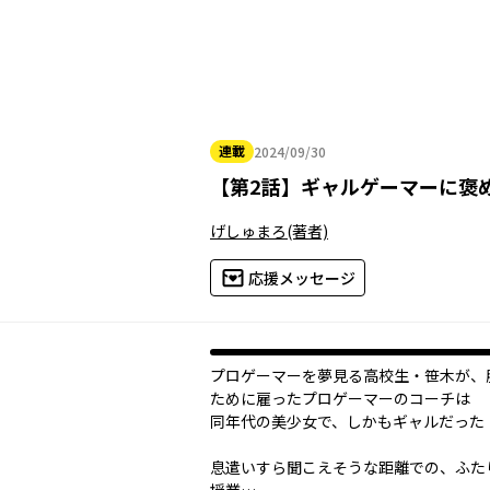
連載
2024/09/30
2024年09月30日
【
第2話
】
ギャルゲーマーに褒
げしゅまろ
(著者)
応援メッセージ
プロゲーマーを夢見る高校生・笹木が、
ために雇ったプロゲーマーのコーチは
同年代の美少女で、しかもギャルだった
息遣いすら聞こえそうな距離での、ふた