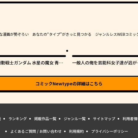
豊かな漫画が勢ぞろい あなたの“タイプ”がきっと見つかる ジャンルレスWEBコミッ
機動戦士ガンダム 水星の魔女 青春
一般人の俺を芸能科女子達が逃が
フロンティア
てくれない件。
コミックNewtype
の詳細はこちら
量
ランキング
掲載作品一覧
ジャンル一覧
サイトマップ
利用者情
よくあるご質問 / お問い合わせ
利用規約
プライバシーポリシー