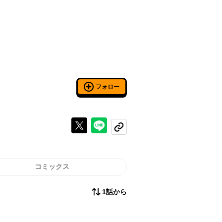
フォロー
Xで投稿する
ラインでシェアする
コピーする
コミックス
1話から