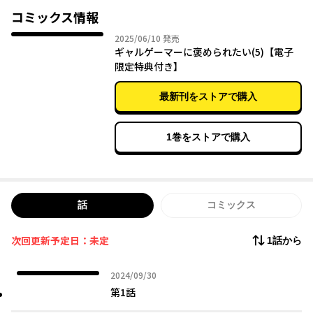
ホメ上手なギャルゲーマーの言葉とスキンシップに、ドキドキが
コミックス情報
止まらない――!?
2025年06月10日
2025/06/10
発売
ギャルゲーマーに褒められたい(5)【電子
限定特典付き】
最新刊をストアで購入
1巻をストアで購入
話
コミックス
次回更新予定日：未定
1話から
2024年09月30日
2024/09/30
第1話