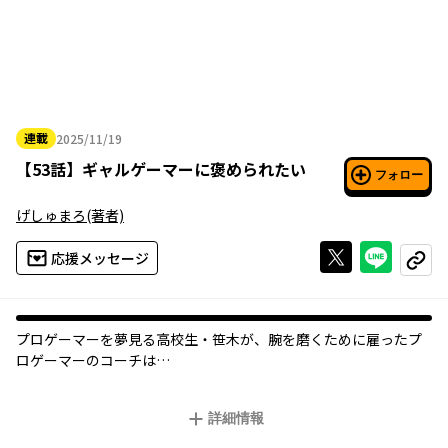
連載
2025/11/19
2025年11月19日
【
53話
】
ギャルゲーマーに褒められたい
フォロー
げしゅまろ
(著者)
Xで投稿する
ライン
応援メッセージ
コピー
プロゲーマーを夢見る高校生・笹木が、腕を磨くために雇ったプ
ロゲーマーのコーチは
同年代の美少女で、しかもギャルだった！？
詳細情報
息遣いすら聞こえそうな距離での、ふたりきりの授業…。