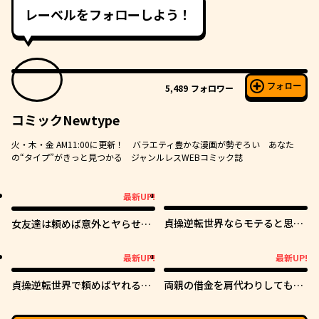
レーベルをフォローしよう！
フォロー
5,489
フォロワー
コミックNewtype
火・木・金 AM11:00に更新！ バラエティ豊かな漫画が勢ぞろい あなた
の“タイプ”がきっと見つかる ジャンルレスWEBコミック誌
最新UP!
最新UP!
貞操逆転世界ならモテると思っ
女友達は頼めば意外とヤらせて
ていたら
くれる
最新UP!
最新UP!
最新UP!
最新UP!
貞操逆転世界で頼めばヤれると
両親の借金を肩代わりしてもら
噂の俺
う条件は日本一可愛い女子高生
と一緒に暮らすことでした。