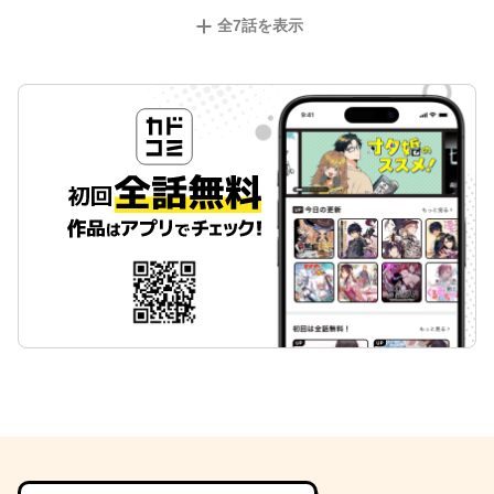
全
7
話を表示