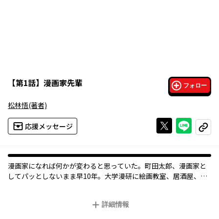
【
第1話
】
漫画家先輩
フォロー
松林悟
(著者)
Xで投稿する
ライン
応援メッセージ
コピー
漫画家になれば何かが変わると思っていた――。町田太郎、漫画家と
してパッとしないまま早10年。大学漫研に絵画教室、居酒屋、フ
ァミレスと、現世を彷徨う先輩の約束の地は…駐車場バイト!? 鬼
才・松林悟の現実と虚構、恍惚と不安が交差する現代の特異点!!
詳細情報