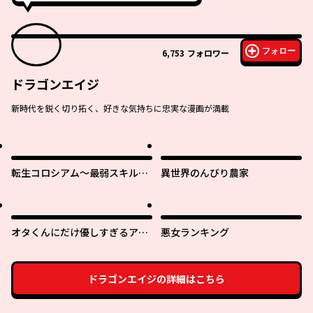
フォロー
6,753
フォロワー
ドラゴンエイジ
新時代を鋭く切り拓く、好きな気持ちに忠実な漫画が満載
転生コロシアム～最弱スキルで
異世界のんびり農家
最強の女たちを攻略して奴隷ハ
ーレム作ります～
オタくんにだけ優しすぎるアヤ
悪女ランキング
メさん
ドラゴンエイジ
の詳細はこちら