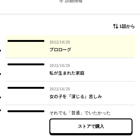
詳細情報
る苦しみを倍増させる→失声症・不登校へ ７、大切な人との出
会いと別れ（ショウ）
第2章 男と女
１、キャバ嬢時代 セックスに対する嫌悪 ２、海外移住で知
1話から
る ジェンダー・セクシュアリティの先進事情 ３、大切な人の
一番大切な人になれない（ステイシー） ４、震災による心の混
乱→男性ホルモンを打つ決意へ ５、「男らしさ」と「女らし
2022年10月25日
2022/10/25
さ」の呪縛 ６、家族が欲しいと思ったわけ：ホルモンで「自分
プロローグ
が何者かは決まらない」
第３章 精子バンク
2022年10月25日
2022/10/25
１、精子バンクはお見合いと何も違わない ２、精子の買い方
私が生まれた家庭
３、必要なもの ４、排卵日 ５、配送 ６、薬監証明 ７、失
敗した話 ８、到着 ９、シリンジ法について１０、妊娠失敗
１１、妊娠成功 １２、いざ役所へ
2022年10月25日
2022/10/25
第４章 出産、その後
女の子を「演じる」苦しみ
１、「男」の自分が出産した驚き ２、性別違和に対する世間の
現実 ３、母と産後の私４、退院、始まった子供との日々 ５、
それでも「普通」でいたかった
初めての検診 ６、「ママ」？「パパ」？ 呼び方は人を傷つけ
ることもある ７、子供にどんな風に育ってほしいか ８，子供
がもたらした母と父の変化 ９、家族とは
ストアで購入