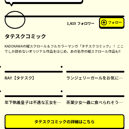
フォロー
1,615
フォロワー
タテスクコミック
KADOKAWAの縦スクロール＆フルカラーマンガ「タテスクコミック」！ ここ
でしか読めないオリジナル作品をはじめ、あの名作の縦スクロール作品も!!
RAY【タテスク】
ランジェリーガールをお気に召
すまま【タテスク】
年下執着皇子は不遇な王女を愛
茶葉少女～蟲に食べられそうに
しすぎてる【タテスク】
なったら、私の能力が覚醒しま
した！～【タテスク】
タテスクコミック
の詳細はこちら