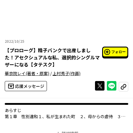
2022/10/25
2022年10月25日
【
プロローグ
】
精子バンクで出産しまし
フォロー
た！アセクシュアルな私、選択的シングルマ
ザーになる【タテスク】
華京院レイ
(著者・原案)
/
上村秀子
(作画)
Xで投稿する
ライン
応援メッセージ
コピー
あらすじ
第１章 性別違和１、私が生まれた町 ２、母からの虐待 ３、
ホノカとの友情 ４、恋愛ではない大切なもの（フミコとの絵の
交流） ５、「女の子を演じる」苦しみ ６、思春期は性別によ