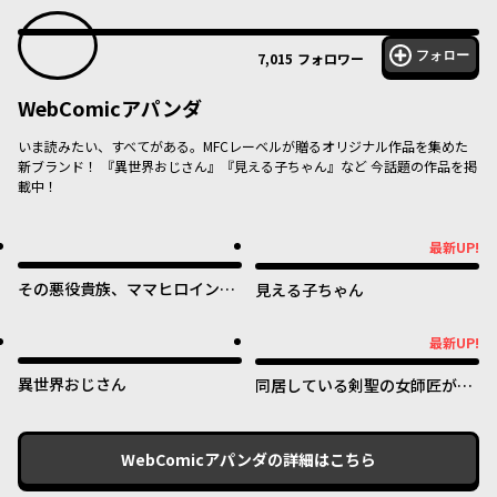
フォロー
7,015
フォロワー
WebComicアパンダ
いま読みたい、すべてがある。MFCレーベルが贈るオリジナル作品を集めた
新ブランド！ 『異世界おじさん』『見える子ちゃん』など 今話題の作品を掲
載中！
最新UP!
最新UP!
その悪役貴族、ママヒロインが
見える子ちゃん
好きすぎる ～真摯な努力で最強
となり不遇な推しキャラ助けま
最新UP!
最新UP!
くる～
異世界おじさん
同居している剣聖の女師匠が可
愛すぎて毎日幸せです
WebComicアパンダ
の詳細はこちら