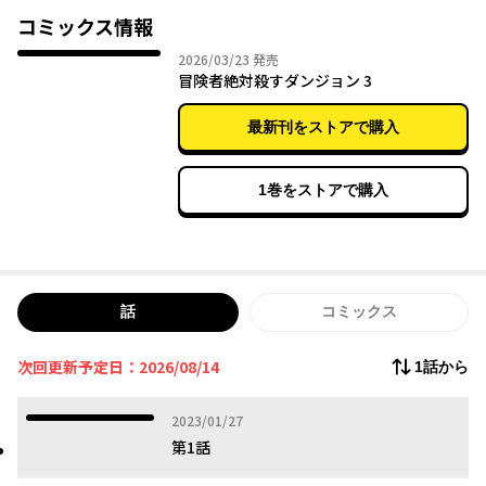
方稼業に精を出す。
コミックス情報
2026年03月23日
2026/03/23
発売
「――クソ冒険者が」
冒険者絶対殺すダンジョン 3
寄って集って他人の迷惑を顧みない冒険者たちに、いまダンジョ
最新刊をストアで購入
ン側が牙をむく!
唯一無二の痛快異世界バイトテロファンタジー、開幕!!
1巻をストアで購入
話
コミックス
次回更新予定日：2026/08/14
1話から
2023年01月27日
2023/01/27
第1話