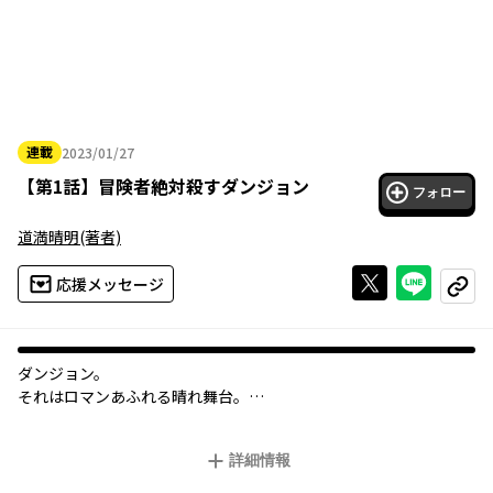
連載
2023/01/27
2023年01月27日
【
第1話
】
冒険者絶対殺すダンジョン
フォロー
道満晴明
(著者)
Xで投稿する
ライン
応援メッセージ
コピー
ダンジョン。
それはロマンあふれる晴れ舞台。
ただし、冒険者にとっての。
詳細情報
清掃や備品補充にクレーム対応。
アイネとナハトは、今日もダンジョンのフロアスタッフとして裏