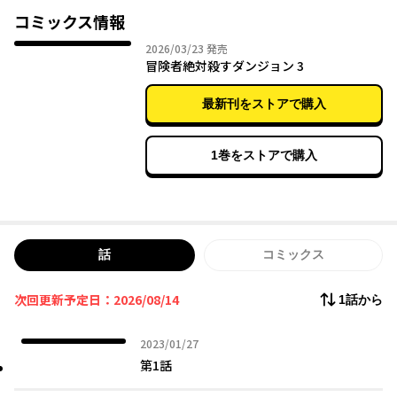
方稼業に精を出す。
コミックス情報
2026年03月23日
2026/03/23
発売
「――クソ冒険者が」
冒険者絶対殺すダンジョン 3
寄って集って他人の迷惑を顧みない冒険者たちに、いまダンジョ
最新刊をストアで購入
ン側が牙をむく!
唯一無二の痛快異世界バイトテロファンタジー、開幕!!
1巻をストアで購入
話
コミックス
次回更新予定日：2026/08/14
1話から
2023年01月27日
2023/01/27
第1話