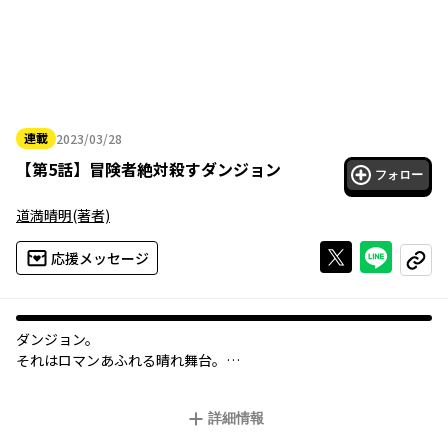
連載
2023/03/28
2023年03月28日
【
第5話
】
冒険者絶対殺すダンジョン
フォロー
道満晴明
(著者)
Xで投稿する
ライン
応援メッセージ
コピー
ダンジョン。
それはロマンあふれる晴れ舞台。
ただし、冒険者にとっての。
詳細情報
清掃や備品補充にクレーム対応。
アイネとナハトは、今日もダンジョンのフロアスタッフとして裏