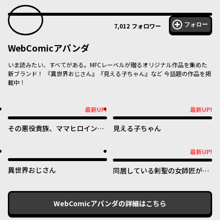
フォロー
7,012
フォロワー
WebComicアパンダ
いま読みたい、すべてがある。MFCレーベルが贈るオリジナル作品を集めた
新ブランド！ 『異世界おじさん』『見える子ちゃん』など 今話題の作品を掲
載中！
最新UP!
最新UP!
最新UP!
最新UP!
その悪役貴族、ママヒロインが
見える子ちゃん
好きすぎる ～真摯な努力で最強
となり不遇な推しキャラ助けま
最新UP!
最新UP!
くる～
異世界おじさん
同居している剣聖の女師匠が可
愛すぎて毎日幸せです
WebComicアパンダ
の詳細はこちら