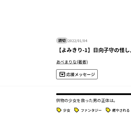
読切
2022/01/04
2022年01月04日
【
よみきり-1
】
日向子守の怪し
あべまりな
(著者)
応援メッセージ
供物の少女を救った男の正体は――。
タグ
タグ
タグ
少女
ファンタジー
癒やされる