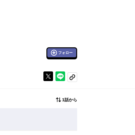
フォロー
Xで投稿する
ラインでシェアする
コピーする
1話から