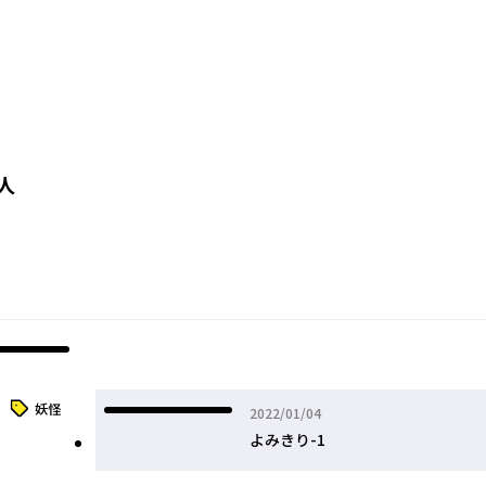
人
タグ
妖怪
2022年01月04日
2022/01/04
よみきり-1