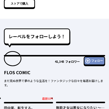
ストアで購入
形王子様たちから溺
愛されるようになり
ました！
レーベルをフォローしよう！
フォロー
41,345
フォロワー
FLOS COMIC
まだ見ぬ世界で夢のような生活を！ファンタジックな日々を毎週お届けしま
す。
最新UP!
最新UP!
無能才女は悪女になりたい ～義
田中家、転生する。