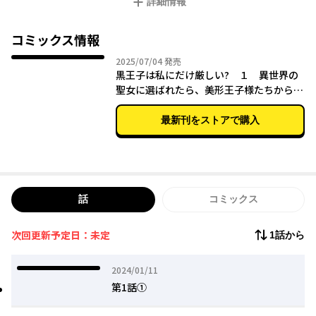
詳細情報
ルト。この中から一人選べと言われても、そんなことできませ
ん！ しかもこの三人の仲は険悪で。アリサはそれでもそんな三
人と交流を深めていきーー？ 異世界シンデレラ甘辛ラブストー
コミックス情報
リー！
2025年07月04日
2025/07/04
発売
黒王子は私にだけ厳しい? １ 異世界の
聖女に選ばれたら、美形王子様たちから溺
愛されるようになりました！
最新刊をストアで購入
話
コミックス
次回更新予定日：未定
1話から
2024年01月11日
2024/01/11
第1話①