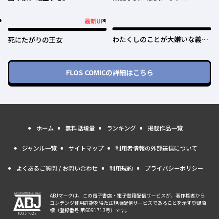
妹の身代わりで嫁いだ令嬢、公
爵様の溺愛に気づかない～
最新UP!
最新UP!
わたくしのことが大嫌いな義弟
死にたがりの王女
が護衛騎士になりました
FLOS COMIC
の詳細はこちら
ホーム
無料話増量
ランキング
掲載作品一覧
ジャンル一覧
サイトマップ
利用者情報の外部送信について
よくあるご質問 / お問い合わせ
利用規約
プライバシーポリシー
ABJマークは、この電子書店・電子書籍配信サービスが、著作権者から
コンテンツ使用許諾を得た正規版配信サービスであることを示す登録商
標（登録番号 第6091713号）です。