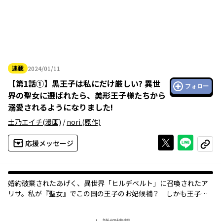
連載
2024/01/11
2024年01月11日
【
第1話①
】
黒王子は私にだけ厳しい? 異世
フォロー
界の聖女に選ばれたら、美形王子様たちから
溺愛されるようになりました!
土乃エイチ
(漫画)
/
nori.
(原作)
Xで投稿する
ライン
応援メッセージ
コピー
婚約破棄されたあげく、異世界「ヒルデベルト」に召喚されたア
リサ。私が『聖女』でこの国の王子のお妃候補？ しかも王子が
三人？ 漆黒の髪と衣装の不機嫌そうな第一王子イザヤ、銀髪で
艶やかな第二王子キリアン、子犬のように人懐っこい第三王子ハ