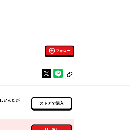
フォロー
Xで投稿する
ラインでシェアする
コピーする
しいんだが。
ストアで購入
試し読み