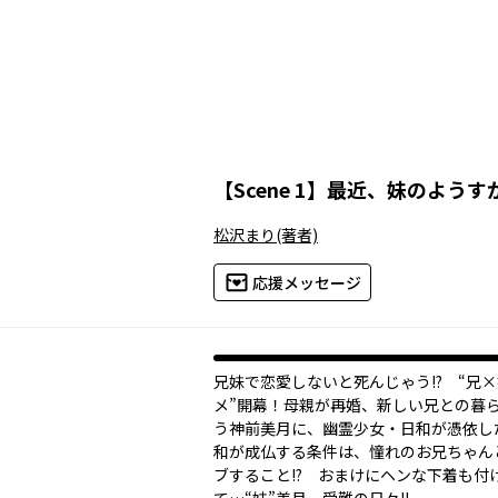
【
Scene 1
】
最近、妹のようす
松沢まり
(著者)
応援メッセージ
兄妹で恋愛しないと死んじゃう!? “兄
メ”開幕！母親が再婚、新しい兄との暮
う神前美月に、幽霊少女・日和が憑依し
和が成仏する条件は、憧れのお兄ちゃん
ブすること!? おまけにヘンな下着も付