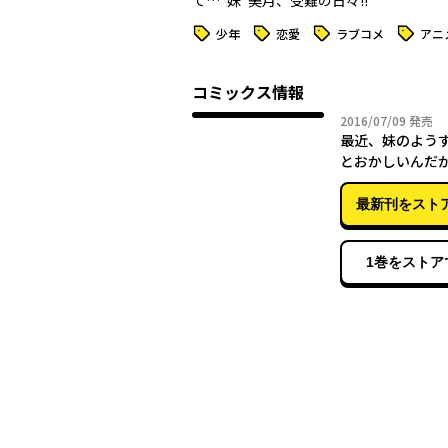
て…“妹”美月、受難の日々!!
タグ
タグ
タグ
タグ
少年
恋愛
ラブコメ
アニ
コミックス情報
2016年
2016/07/09
発売
最近、妹のよう
とおかしいんだが。
最新刊をスト
1巻をストア