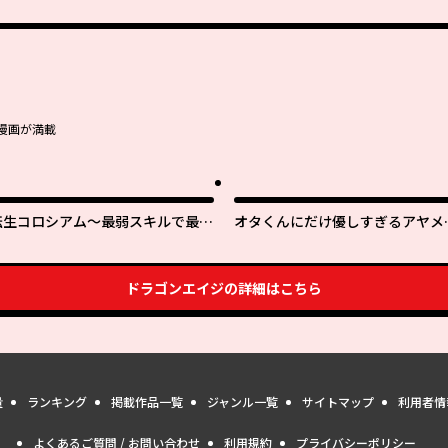
漫画が満載
転生コロシアム～最弱スキルで最強
オタくんにだけ優しすぎるアヤメ
の女たちを攻略して奴隷ハーレム作
ん
ります～
ドラゴンエイジ
の詳細はこちら
量
ランキング
掲載作品一覧
ジャンル一覧
サイトマップ
利用者情
よくあるご質問 / お問い合わせ
利用規約
プライバシーポリシー