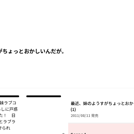
がちょっとおかしいんだが。
×妹ラブコ
最近、妹のようすがちょっとおか
らしに戸惑
(1)
た！ 日
2011年08月11日
2011/08/11
発売
とラブラ
けられ