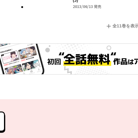
(5)
2013年06月13日
2013/06/13
発売
全
11
巻を表