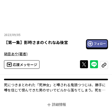
2023/09/05
2023年09月05日
【
第一集
】
影時さまのくれなゐ後宮
フォロー
硝音あや
(著者)
Xで投稿する
ライン
応援メッセージ
コピー
死につきまとわれた「死神女」と噂される鬼頭つつじは、勝手に
噂を信じて恨んできた男のせいでビルから落ちてしまう。死を覚
悟したその時、つつじは異世界に召喚されてしまう。呼びだした
のは真珠国の忌み嫌われた第一皇子。召喚時の騒動で伝承の「聖
詳細情報
女」だと思われたつつじの後宮生活はどうなってしまうのかー
ー！