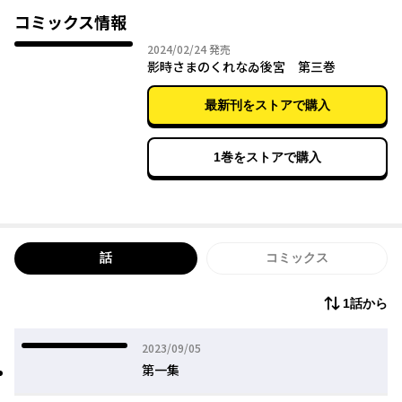
コミックス情報
2024年02月24日
2024/02/24
発売
影時さまのくれなゐ後宮 第三巻
最新刊をストアで購入
1巻をストアで購入
話
コミックス
1話から
2023年09月05日
2023/09/05
第一集