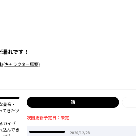
だ漏れです！
お
(キャラクター原案)
話
な皇帝・
ってきたツ
次回更新予定日：未定
るガイゼ
れ込んでき
2020年12月28日
2020/12/28