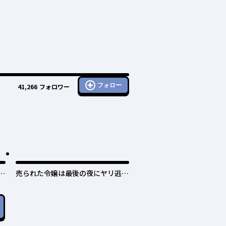
フォロー
41,266
フォロワー
日
売られた令嬢は最後の夜にヤリ逃げ
しました〜平和に子育てしている
と、迎えに来たのは激重王子様でし
た〜