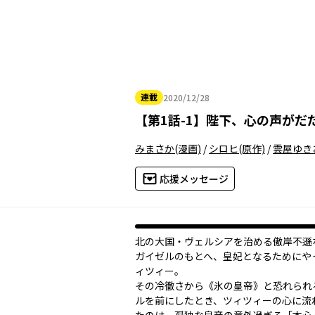
連載
2020/12/28
2020年12月28日
【
第1話-1
】
陛下、心の声がだ
みまさか
(漫画)
/
シロヒ
(原作)
/
雲屋ゆき
応援メッセージ
北の大国・ヴェルシアを治める傲岸不遜
ガイゼルのもとへ、皇妃となるためにや
ィツィー。
その冷徹さから《氷の皇帝》と恐れられ
ルを前にしたとき、ツィツィーの心に流