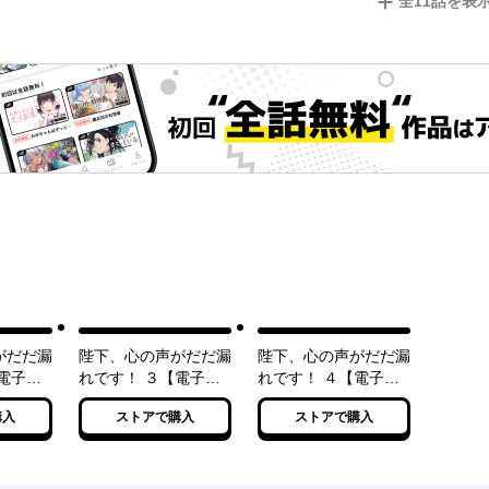
全
11
話を表
がだだ漏
陛下、心の声がだだ漏
陛下、心の声がだだ漏
電子特
れです！ ３【電子特
れです！ ４【電子特
典付き】
典付き】
購入
ストアで購入
ストアで購入