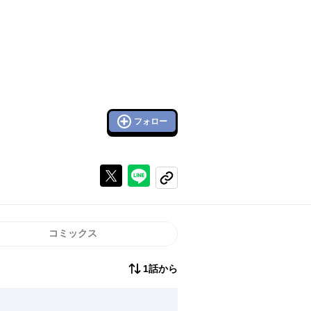
フォロー
Xで投稿する
ラインでシェアする
コピーする
コミックス
1話から