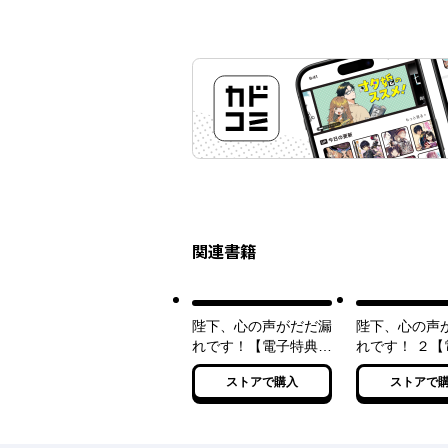
関連書籍
陛下、心の声がだだ漏
陛下、心の声
れです！【電子特典付
れです！ ２【
き】
典付き】
ストアで購入
ストアで