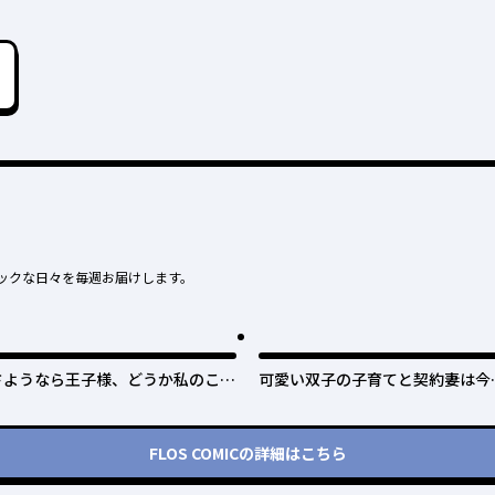
ックな日々を毎週お届けします。
さようなら王子様、どうか私のこと
可愛い双子の子育てと契約妻は今
は忘れてください
で終了予定です
FLOS COMIC
の詳細はこちら