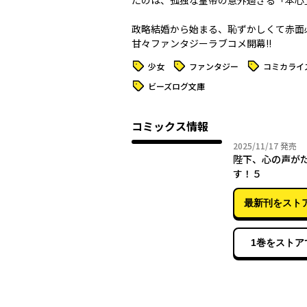
たのは、孤独な皇帝の意外過ぎる「本心」で―
政略結婚から始まる、恥ずかしくて赤面
甘々ファンタジーラブコメ開幕!!
タグ
タグ
タグ
少女
ファンタジー
コミカライ
タグ
ビーズログ文庫
コミックス情報
2025年
2025/11/17
発売
陛下、心の声が
す！５
最新刊をスト
1巻をストア