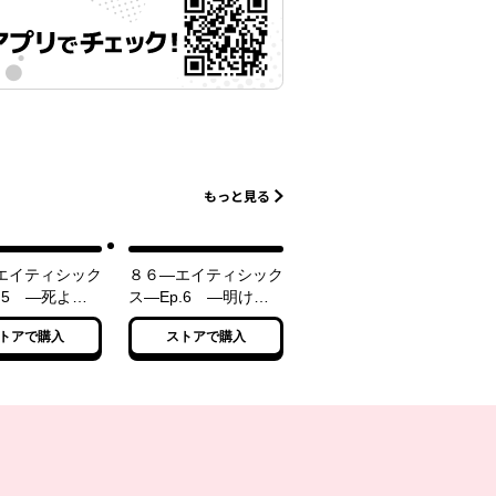
もっと見る
エイティシック
８６―エイティシック
.5 ―死よ、
ス―Ep.6 ―明けね
かれ―
ばこそ夜は永く―
トアで購入
ストアで購入