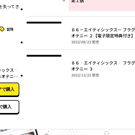
第１話
を失ってき
タグ
冒険
８６－エイティシックス－ フラ
オテニー ２【電子限定特典付き
2022年06月22日
2022/06/22
発売
８６‐エイティシックス‐ フラ
12月22日
オテニー ３
シックス‐
2022年12月22日
2022/12/22
発売
ネオテニー
アで購入
で購入