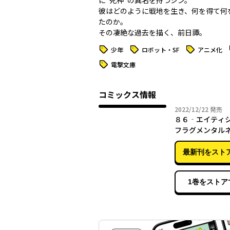
に“死神”の異名を持つシン。
彼はどのように戦地を生き、何を得て何
たのか。
その凄絶な過去を描く、前日譚――。
タグ
タグ
タグ
少年
ロボット・SF
アニメ化
タグ
電撃文庫
コミックス情報
2022年
2022/12/22
発売
８６‐エイティ
フラグメンタル
３
最新刊をスト
1巻をストア