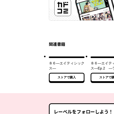
関連書籍
８６―エイティシック
８６―エイテ
ス―
ス―Ep.2 
スルー・ザ・
ストアで購入
ストアで
ロント―〈上
レーベルをフォローしよう！