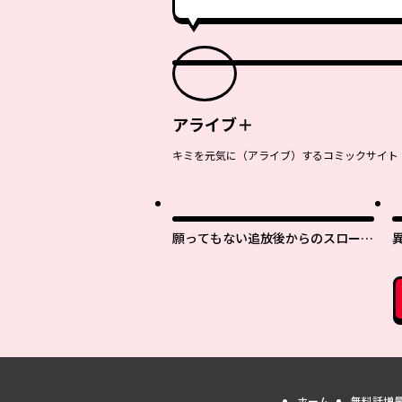
アライブ＋
キミを元気に（アライブ）するコミックサイト
願ってもない追放後からのスローラ
イフ？ 〜引退したはずが成り行き
で美少女ギャルの師匠になったらな
ぜかめちゃくちゃ懐かれた〜
ホーム
無料話増