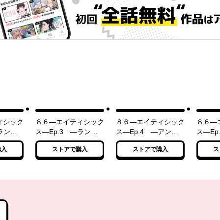
ィシック
８６―エイティシック
８６―エイティシック
８６―
―ラン・
ス―Ep.3 ―ラン・
ス―Ep.4 ―アンダ
ス―Ep
バトルフ
スルー・ザ・バトルフ
ー・プレッシャー―
驕るな
購入
ストアで購入
ストアで購入
ス
〉
ロント―〈下〉