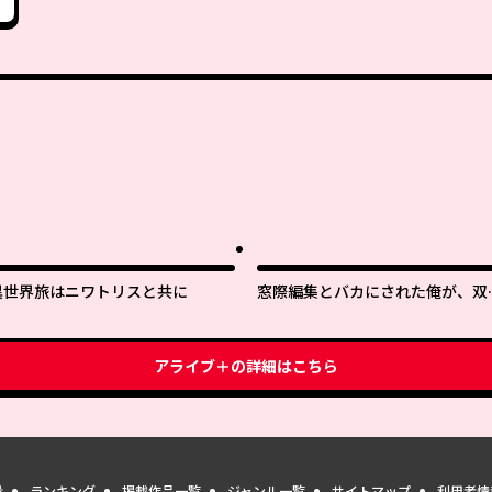
異世界旅はニワトリスと共に
窓際編集とバカにされた俺が、双
ＪＫと同居することになった
アライブ＋
の詳細はこちら
量
ランキング
掲載作品一覧
ジャンル一覧
サイトマップ
利用者情