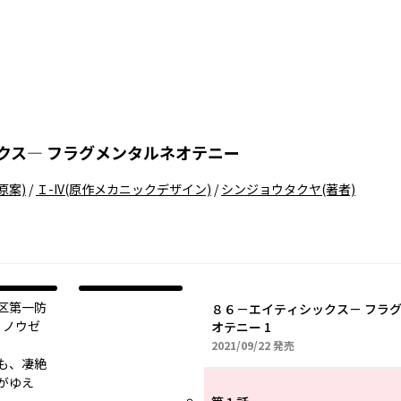
クス― フラグメンタルネオテニー
原案)
/
Ｉ-IV
(原作メカニックデザイン)
/
シンジョウタクヤ
(著者)
区第一防
８６－エイティシックス－ フラ
・ノウゼ
オテニー 1
2021年09月22日
2021/09/22
発売
も、凄絶
がゆえ