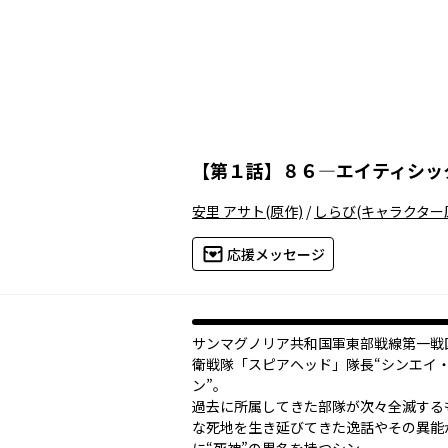
【
第１話
】
８６―エイティシッ
安里 アサト
(原作)
/
しらび
(キャラクター
応援メッセージ
サンマグノリア共和国軍東部戦線第一戦
衛戦隊「スピアヘッド」隊長“シンエイ
ン”。
過去に所属してきた部隊が次々全滅する
な死地を生き延びてきた逸話やその異能