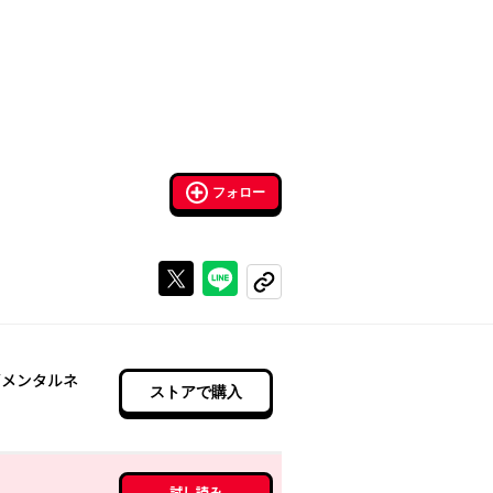
フォロー
Xで投稿する
ラインでシェアする
コピーする
グメンタルネ
ストアで購入
試し読み