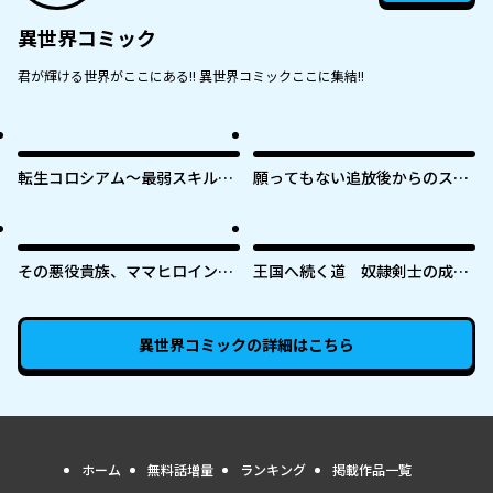
異世界コミック
君が輝ける世界がここにある!! 異世界コミックここに集結!!
転生コロシアム～最弱スキルで
願ってもない追放後からのスロ
最強の女たちを攻略して奴隷ハ
ーライフ？ 〜引退したはずが成
ーレム作ります～
り行きで美少女ギャルの師匠に
なったらなぜかめちゃくちゃ懐
かれた〜
その悪役貴族、ママヒロインが
王国へ続く道 奴隷剣士の成り
好きすぎる ～真摯な努力で最強
上がり英雄譚
となり不遇な推しキャラ助けま
くる～
異世界コミック
の詳細はこちら
ホーム
無料話増量
ランキング
掲載作品一覧