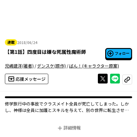
連載
2018/06/24
2018年06月24日
【
第1話
】
四度目は嫌な死属性魔術師
フォロー
児嶋建洋
(著者)
/
デンスケ
(原作)
/
ばん！
(キャラクター原案)
Xで投稿する
ライン
応援メッセージ
コピー
修学旅行中の事故でクラスメイト全員が死亡してしまった。しか
し、神様は全員に加護とスキルを与えて、別の世界に転生させて
くれるという。しかし、雨宮博人は神様の手違いでひとりだけ加
護もスキルもなく転生させられてしまう。二度目の世界で博人
詳細情報
は、死属性魔術の実験台にされ、あっさり殺されるが、さらに転
生させられた三度目の世界で、その死属性魔術を使ってなんとか