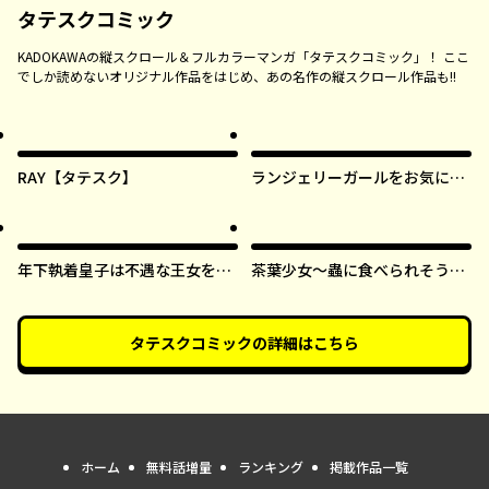
タテスクコミック
KADOKAWAの縦スクロール＆フルカラーマンガ「タテスクコミック」！ ここ
でしか読めないオリジナル作品をはじめ、あの名作の縦スクロール作品も!!
RAY【タテスク】
ランジェリーガールをお気に召
すまま【タテスク】
年下執着皇子は不遇な王女を愛
茶葉少女～蟲に食べられそうに
しすぎてる【タテスク】
なったら、私の能力が覚醒しま
した！～【タテスク】
タテスクコミック
の詳細はこちら
ホーム
無料話増量
ランキング
掲載作品一覧