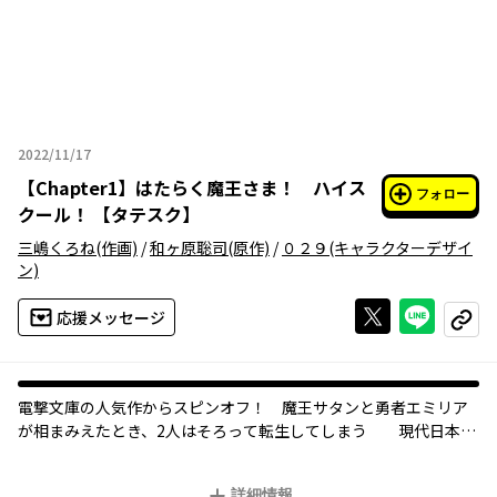
2022/11/17
2022年11月17日
【
Chapter1
】
はたらく魔王さま！ ハイス
フォロー
クール！ 【タテスク】
三嶋くろね
(作画)
/
和ヶ原聡司
(原作)
/
０２９
(キャラクターデザイ
ン)
Xで投稿する
ライン
応援メッセージ
コピー
電撃文庫の人気作からスピンオフ！ 魔王サタンと勇者エミリア
が相まみえたとき、2人はそろって転生してしまう ―― 現代日本
に、高校生として。魔王に恋する女子高生の千穂も加わり、勧善
懲悪系ラブコメ、スタート！
詳細情報