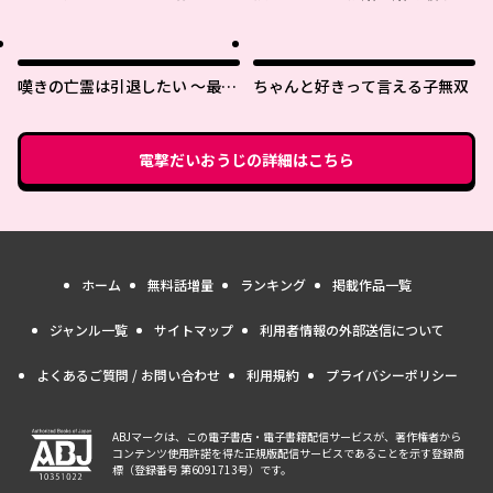
遠慮願います
れた薬師令嬢が助けたのは隣国
の皇帝でした
嘆きの亡霊は引退したい ～最弱
ちゃんと好きって言える子無双
ハンターによる最強パーティ育
成術～
電撃だいおうじ
の詳細はこちら
ホーム
無料話増量
ランキング
掲載作品一覧
ジャンル一覧
サイトマップ
利用者情報の外部送信について
よくあるご質問 / お問い合わせ
利用規約
プライバシーポリシー
ABJマークは、この電子書店・電子書籍配信サービスが、著作権者から
コンテンツ使用許諾を得た正規版配信サービスであることを示す登録商
標（登録番号 第6091713号）です。