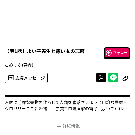
【
第1話
】
よい子先生と薄い本の悪魔
フォロー
こめつぶ
(著者)
Xで投稿する
ライン
応援メッセージ
コピー
人間に淫靡な書物を作らせて人類を堕落させようと目論む悪魔・
クロリリーここに降臨！ 赤貧エロ漫画家の宵子（よいこ）は、
ベストセラーエロ漫画家になれるのか？ 寂しがり屋の引きこも
り宵子先生と、何かとすぐに裸になる悪魔が送るとっても怠惰な
詳細情報
共同創作活動な日常。