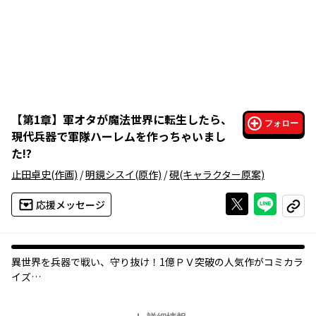
【
第1章
】
軍オタが魔法世界に転生したら、
フォロー
現代兵器で軍隊ハーレムを作っちゃいまし
た!?
止田卓史
(作画)
/
明鏡シスイ
(原作)
/
硯
(キャラクター原案)
Xで投稿する
ライン
応援メッセージ
コピー
異世界を兵器で戦い、守り抜け！1億ＰＶ突破の人気作がコミカラ
イズ
命を落とし、異世界に転生したミリオタ少年は、知識を活かして
兵器を製造して戦うことに！