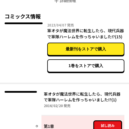
詳細情報
前世で叶わなかった想いを胸に、迫り来る魔物から人々を守れ!!!
その力で、少年は伝説になる！――かもしれない。
コミックス情報
2023年04月07日
2023/04/07
発売
軍オタが魔法世界に転生したら、現代兵器
で軍隊ハーレムを作っちゃいました!?(15)
最新刊をストアで購入
1巻をストアで購入
軍オタが魔法世界に転生したら、現代兵器
で軍隊ハーレムを作っちゃいました!?(1)
2016年02月20日
2016/02/20
発売
試し読み
第1章