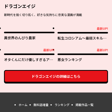
ドラゴンエイジ
新時代を鋭く切り拓く、好きな気持ちに忠実な漫画が満載
最新UP!
最新UP!
異世界のんびり農家
転生コロシアム～最弱スキルで
最強の女たちを攻略して奴隷ハ
ーレム作ります～
最新UP!
最新UP!
最新UP!
最新UP!
オタくんにだけ優しすぎるアヤ
悪女ランキング
メさん
ドラゴンエイジ
の詳細はこちら
ホーム
無料話増量
ランキング
掲載作品一覧