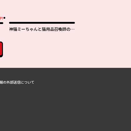
P!
神猫ミーちゃんと猫用品召喚師の異
世界奮闘記 ～目指すは、もふもふ
スローライフ！～
報の外部送信について