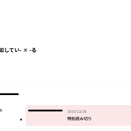
してい- × -る
の
2019年12月26日
2019/12/26
特別読み切り