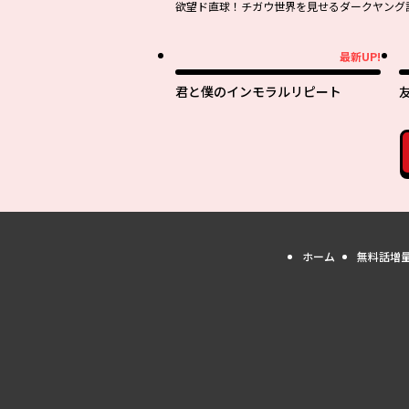
欲望ド直球！チガウ世界を見せるダークヤング
最新UP!
最新UP!
最
君と僕のインモラルリピート
ホーム
無料話増