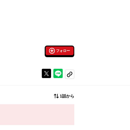
フォロー
Xで投稿する
ラインでシェアする
コピーする
1話から