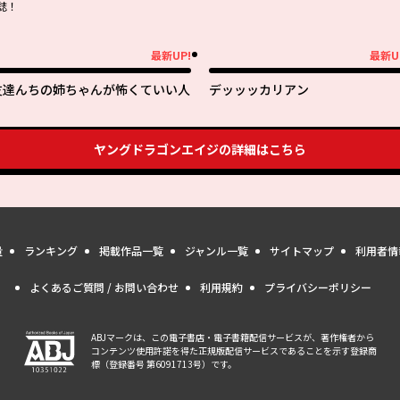
誌！
最新UP!
最新U
新UP!
最新UP!
友達んちの姉ちゃんが怖くていい人
デッッッカリアン
ヤングドラゴンエイジ
の詳細はこちら
量
ランキング
掲載作品一覧
ジャンル一覧
サイトマップ
利用者情
よくあるご質問 / お問い合わせ
利用規約
プライバシーポリシー
ABJマークは、この電子書店・電子書籍配信サービスが、著作権者から
コンテンツ使用許諾を得た正規版配信サービスであることを示す登録商
標（登録番号 第6091713号）です。