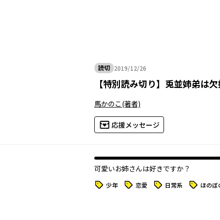
読切
2019/12/26
2019年12月26日
【
特別読み切り
】
兎並姉弟は欠如
馬かのこ
(著者)
応援メッセージ
可愛いお姉さんは好きですか？
タグ
タグ
タグ
タグ
少年
恋愛
日常系
ほのぼ