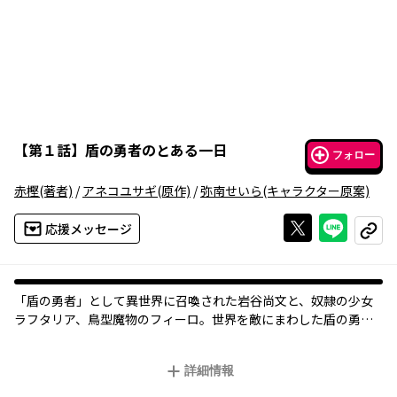
【
第１話
】
盾の勇者のとある一日
フォロー
赤樫
(著者)
/
アネコユサギ
(原作)
/
弥南せいら
(キャラクター原案)
Xで投稿する
ライン
応援メッセージ
コピー
「盾の勇者」として異世界に召喚された岩谷尚文と、奴隷の少女
ラフタリア、鳥型魔物のフィーロ。世界を敵にまわした盾の勇者
ご一行の日常が、まったりキュートな4コマになりました♪大人気
小説『盾の勇者の成り上がり』4コマスピンオフ!!
詳細情報