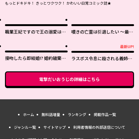
もっとドキドキ！ きっとワクワク！ かわいい日常コミック誌★
職業王妃ですので王の溺愛はご
嘆きの亡霊は引退したい ～最弱
遠慮願います
ハンターによる最強パーティ育
成術～
最新UP!
最新UP!
接吻したら即結婚!? 婚約破棄さ
ラスボス令息に殺される義姉で
れた薬師令嬢が助けたのは隣国
すが、彼を好きになってしまい
の皇帝でした
ました。
電撃だいおうじ
の詳細はこちら
ホーム
無料話増量
ランキング
掲載作品一覧
ジャンル一覧
サイトマップ
利用者情報の外部送信について