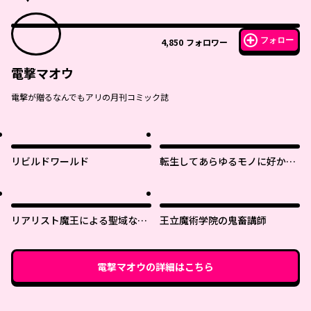
フォロー
4,850
フォロワー
電撃マオウ
電撃が贈るなんでもアリの月刊コミック誌
リビルドワールド
転生してあらゆるモノに好かれ
ながら異世界で好きな事をして
生きて行く
リアリスト魔王による聖域なき
王立魔術学院の鬼畜講師
異世界改革
電撃マオウ
の詳細はこちら