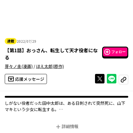
連載
2022/07/29
2022年07月29日
【
第1話
】
おっさん、転生して天才役者にな
フォロー
る
芽々ノ圭
(漫画)
/
ほえ太郎
(原作)
Xで投稿する
ライン
応援メッセージ
コピー
しがない役者だった田中太郎は、ある日刺されて突然死に、山下
マキという少女に転生する。
そんな山下マキは「姿形が全く違っても本人と錯覚させる」ほど
の演技力を持っており――。
詳細情報
演技で全てを圧倒する、爽快現代転生コミック開幕!!