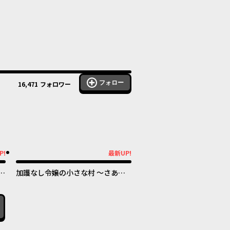
フォロー
16,471
フォロワー
P!
最新UP!
最新UP!
暮
加護なし令嬢の小さな村 ～さあ、
世
領地運営を始めましょう！～
！