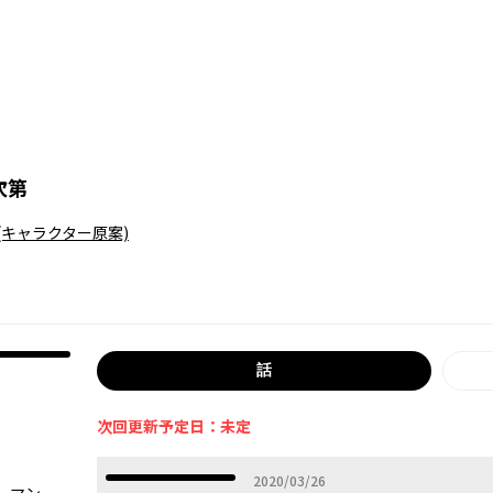
次第
(キャラクター原案)
話
次回更新予定日：未定
2020年03月26日
2020/03/26