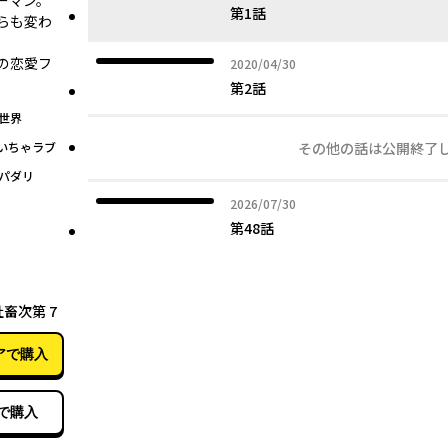
ーマン。
第1話
らも変わ
の恋愛フ
2020年04月30日
2020/04/30
第2話
世界
いちゃラブ
その他の話は公開終了
パダリ
2026年07月30日
2026/07/30
第48話
10月31日
畜次第 7
アで購入
で購入