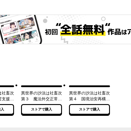
は社畜次
異世界の沙汰は社畜次
異世界の沙汰は社畜次
営支援計
第３ 魔法外交正常化
第４ 国境治安再構築
版】
計画
計画
購入
ストアで購入
ストアで購入