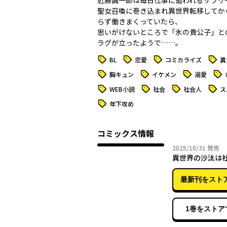
近藤誠一郎は毎日仕事に追われるサラリ
聖女召喚に巻き込まれ異世界転移してか
らず働きまくっていたら、
思いがけないところで「氷の貴公子」と
ラグが立ったようで……。
タグ
タグ
タグ
タグ
BL
恋愛
コミカライズ
異
タグ
タグ
タグ
タグ
胸キュン
イケメン
溺愛
タグ
タグ
タグ
タグ
WEB小説
社会
社会人
ス
タグ
年下攻め
コミックス情報
2025年
2025/10/31
発売
異世界の沙汰は社
最新刊をスト
1巻をストア