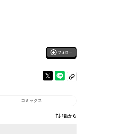
フォロー
Xで投稿する
ラインでシェアする
コピーする
コミックス
1話から