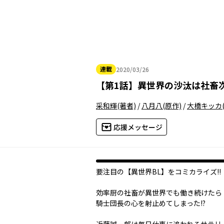
連載
2020/03/26
2020年03月26日
【
第1話
】
異世界の沙汰は社畜
采和輝
(著者)
/
八月八
(原作)
/
大橋キッカ
応援メッセージ
要注目の【異世界BL】をコミカライズ!!
効率厨の社畜が異世界でも働き続けたら――
騎士団長の心を射止めてしまった!?