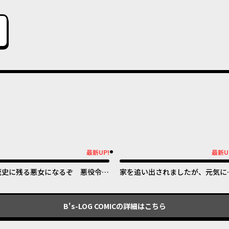
最新UP!
最新U
新UP!
最新UP!
歴史に残る悪女になるぞ 悪役令嬢
家を追い出されましたが、元気に
になるほど王子の溺愛は加速するよ
らしています ~チートな魔法と前
うです！
知識で快適便利なセカンドライフ
~
B's-LOG COMIC
の詳細はこちら