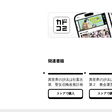
関連書籍
異世界の沙汰は社畜次
異世界の沙汰
第 聖女召喚改善計画
第２ 教会運
画【電子特別
ストアで購入
ストアで