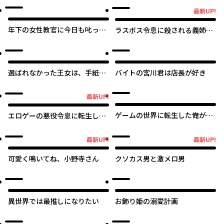
すが、そういうのは不要です
最新UP!
最新UP!
年下の女性教官に今日も叱って
ラスボス令息に殺される義姉で
いただけた
すが、彼を好きになってしまい
ました。
選ばれなかった王女は、手紙を
バイトの宮川君は店長が好き
残して消えることにした。
最新UP!
最新UP!
ゲームの世界に転生した俺が
エロゲーの悪役令息に転生した
○○になるまで
ら主人公からの求愛が止まらな
い
最新UP!
最新UP!
最新UP!
最新UP!
可愛く鳴いてね、小野寺さん
クソカス男と激メロ男
異世界では最推しになりたい
お飾り姫の溺愛計画