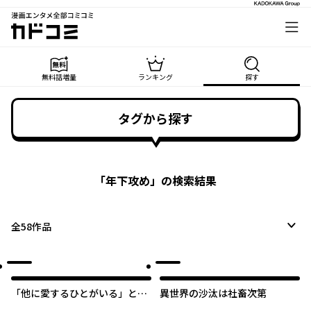
漫画エンタメ全部コミコミ
カドコミ
無料話増量
ランキング
探す
タグから探す
「
年下攻め
」の検索結果
全
58
作品
「他に愛するひとがいる」と言
異世界の沙汰は社畜次第
った婚約者が溺愛してくるので