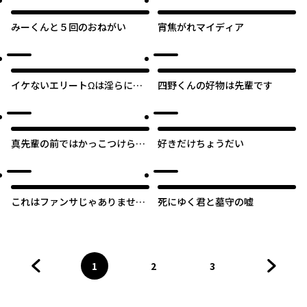
みーくんと５回のおねがい
宵焦がれマイディア
イケないエリートΩは淫らにと
四野くんの好物は先輩です
ろける
真先輩の前ではかっこつけられ
好きだけちょうだい
ない！
これはファンサじゃありませ
死にゆく君と墓守の嘘
ん！
1
2
3
前のページへ
ページ
へ
ページ
へ
ページ
へ
次のペ