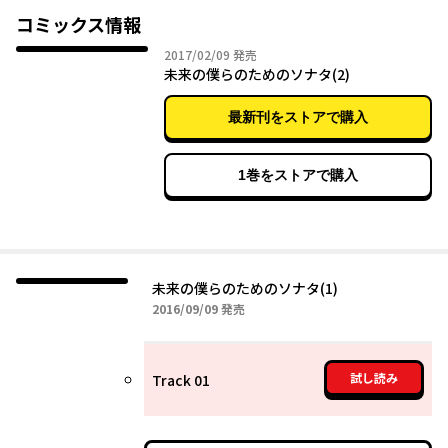
たが、妹の冬は兄に音楽を再び初めて欲しいと願っていた…。
コミックス情報
2017年02月09日
2017/02/09
発売
未来の僕らのためのソナタ(2)
最新刊をストアで購入
1巻をストアで購入
未来の僕らのためのソナタ(1)
2016年09月09日
2016/09/09
発売
試し読み
Track 01