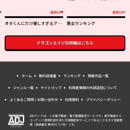
最強の女たちを攻略して奴隷ハ
ーレム作ります～
最新UP!
最新UP!
最新UP!
最新UP!
オタくんにだけ優しすぎるアヤ
悪女ランキング
メさん
ドラゴンエイジ
の詳細はこちら
ホーム
無料話増量
ランキング
掲載作品一覧
ジャンル一覧
サイトマップ
利用者情報の外部送信について
よくあるご質問 / お問い合わせ
利用規約
プライバシーポリシー
ABJマークは、この電子書店・電子書籍配信サービスが、著作権者から
コンテンツ使用許諾を得た正規版配信サービスであることを示す登録商
標（登録番号 第6091713号）です。