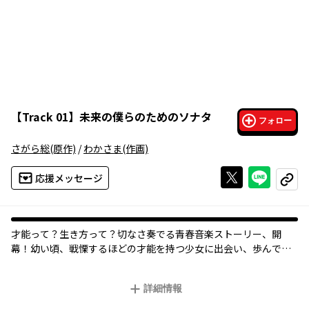
【
Track 01
】
未来の僕らのためのソナタ
フォロー
さがら総
(原作)
/
わかさま
(作画)
Xで投稿する
ライン
応援メッセージ
コピー
才能って？生き方って？切なさ奏でる青春音楽ストーリー、開
幕！幼い頃、戦慄するほどの才能を持つ少女に出会い、歩んでい
た音楽の道から離れてしまった高校生・風野詠一。日々、何に対
しても打ち込めない生き方を続けていたのだが、このままなら学
詳細情報
費を出さないと宣告されてしまう。そんな時、同級生の羊村から
音楽投稿サイトで流すための曲作りを依頼される。断る風野だっ