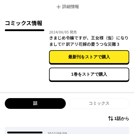
なるも、彼はイジワルな上に勘が鋭く大ピンチ!?
詳細情報
コミックス情報
2024年06月05日
2024/06/05
発売
きまじめ令嬢ですが、王女様（仮）になり
まして!? 訳アリ花嫁の憂うつな災難 3
最新刊をストアで購入
1巻をストアで購入
話
コミックス
1話から
2022年09月09日
2022/09/09