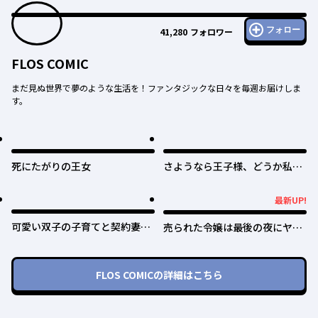
フォロー
41,280
フォロワー
FLOS COMIC
まだ見ぬ世界で夢のような生活を！ファンタジックな日々を毎週お届けしま
す。
死にたがりの王女
さようなら王子様、どうか私の
ことは忘れてください
最新UP!
最新UP!
可愛い双子の子育てと契約妻は
売られた令嬢は最後の夜にヤリ
今日で終了予定です
逃げしました〜平和に子育てし
ていると、迎えに来たのは激重
王子様でした〜
FLOS COMIC
の詳細はこちら