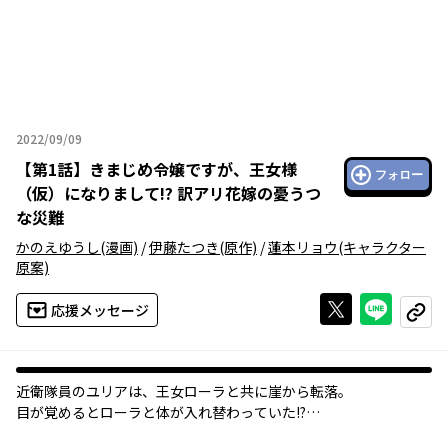
2022/09/09
2022年09月09日
【
第1話
】
きまじめ令嬢ですが、王女様
フォロー
（仮）になりまして!? 訳アリ花嫁の憂うつ
な災難
かのえゆうし
(漫画)
/
伊藤たつき
(原作)
/
蓮本リョウ
(キャラクター
原案)
Xで投稿する
ライン
応援メッセージ
コピー
近衛隊員のユリアは、王女ローラと共に崖から転落。
目が覚めるとローラと体が入れ替わっていた!?
その姿のまま王女の結婚相手・レオン国王と夫婦を演じることに