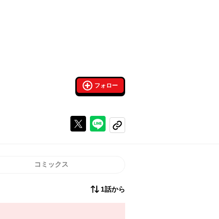
フォロー
Xで投稿する
ラインでシェアする
コピーする
コミックス
1話から