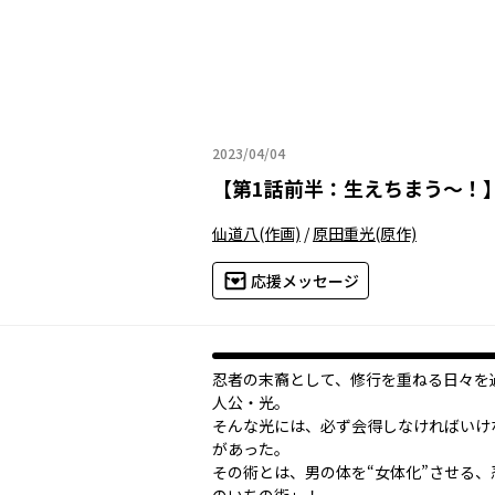
2023/04/04
2023年04月04日
【
第1話前半：生えちまう～！
仙道八
(作画)
/
原田重光
(原作)
応援メッセージ
忍者の末裔として、修行を重ねる日々を
人公・光。
そんな光には、必ず会得しなければいけ
があった。
その術とは、男の体を“女体化”させる、