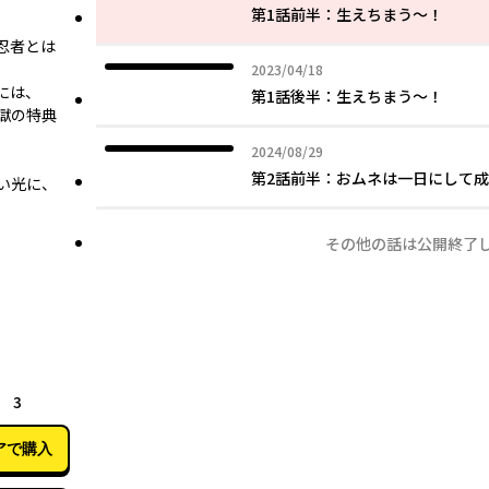
第1話前半：生えちまう～！
忍者とは
2023年04月18日
2023/04/18
には、
第1話後半：生えちまう～！
獄の特典
2024年08月29日
2024/08/29
第2話前半：おムネは一日にして
い光に、
その他の話は公開終了
04月09日
 3
アで購入