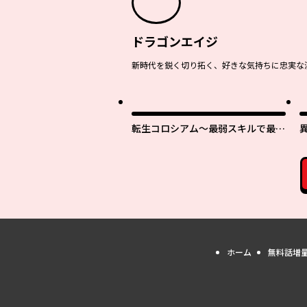
ドラゴンエイジ
新時代を鋭く切り拓く、好きな気持ちに忠実な
転生コロシアム～最弱スキルで最強
の女たちを攻略して奴隷ハーレム作
ります～
ホーム
無料話増