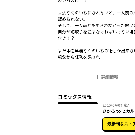
のいちの術」！
立派なくのいちになれないと、一人前の
認められない。
そして、一人前と認められなかった終い
自分が跡取りを産まなければいけない地
付き！？
まだ中途半端なくのいちの術しか出来な
親父から任務を課され…
詳細情報
コミックス情報
2025年
2025/04/09
発売
ひかる to ヒカル
最新刊をスト