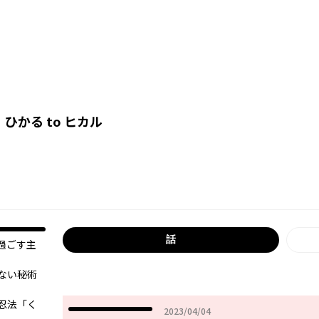
】
ひかる to ヒカル
話
過ごす主
ない秘術
忍法「く
2023年04月04日
2023/04/04