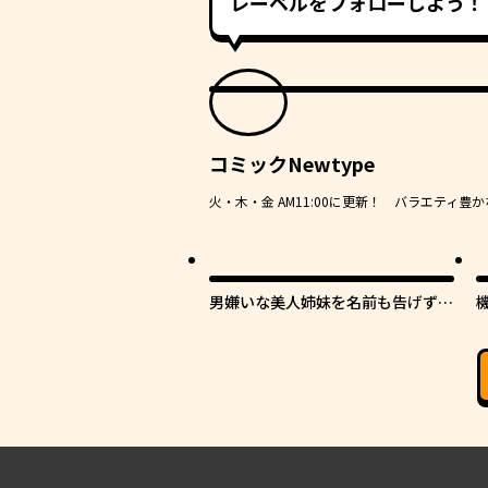
レーベルをフォローしよう！
コミックNewtype
火・木・金 AM11:00に更新！ バラエティ
男嫌いな美人姉妹を名前も告げずに
助けたら一体どうなる?