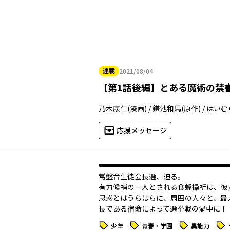
連載
2021/08/04
2021年08月04日
【
第1話後編
】
とある魔術の禁
乃木康仁
(漫画)
/
鎌池和馬
(原作)
/
はいむ
応援メッセージ
常盤台生徒会長選、迫る。
有力候補の一人とされる食蜂操祈は、彼
思惑とはうらはらに、周囲の人々と、最
長である宿命によって選挙戦の渦中に――！
タグ
タグ
タグ
タグ
少年
青春・学園
異能力