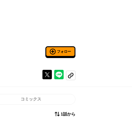
フォロー
Xで投稿する
ラインでシェアする
コピーする
コミックス
1話から