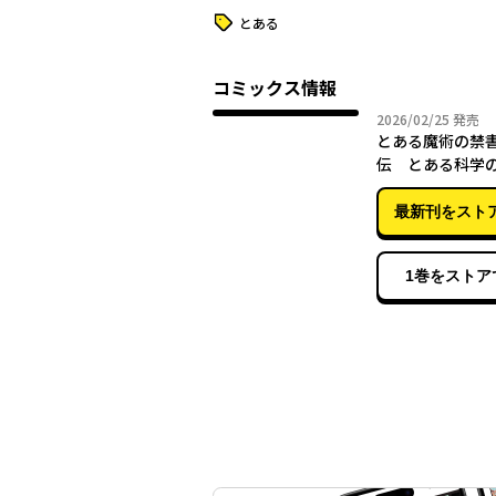
タグ
とある
コミックス情報
2026年
2026/02/25
発売
とある魔術の禁
伝 とある科学
（５）
最新刊をスト
1巻をストア