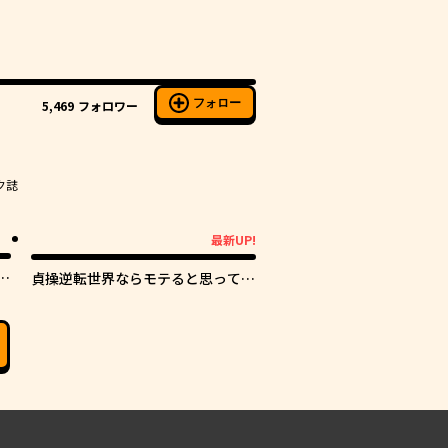
フォロー
5,469
フォロワー
ク誌
最新UP!
最新UP!
し
貞操逆転世界ならモテると思ってい
たら