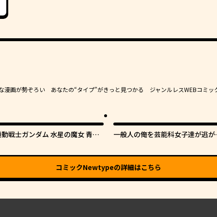
豊かな漫画が勢ぞろい あなたの“タイプ”がきっと見つかる ジャンルレスWEBコミッ
機動戦士ガンダム 水星の魔女 青春
一般人の俺を芸能科女子達が逃が
フロンティア
てくれない件。
コミックNewtype
の詳細はこちら