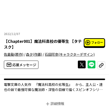
2022/12/07
2022年12月07日
【
Chapter001
】
魔法科高校の優等生 【タテ
フォロー
スク】
佐島勤
(原作)
/
森夕
(作画)
/
石田可奈
(キャラクターデザイン)
Xで投稿する
ライン
応援メッセージ
コピー
電撃文庫の人気作 『魔法科高校の劣等生』 から、主人公・達
也の妹で最強可憐な魔法師・深雪の目線で描くスピンオフシリー
ズが登場！ 深雪たち優等生の日常風景や、深雪が胸に秘めた達
也への想いなど、見どころ満載。
詳細情報