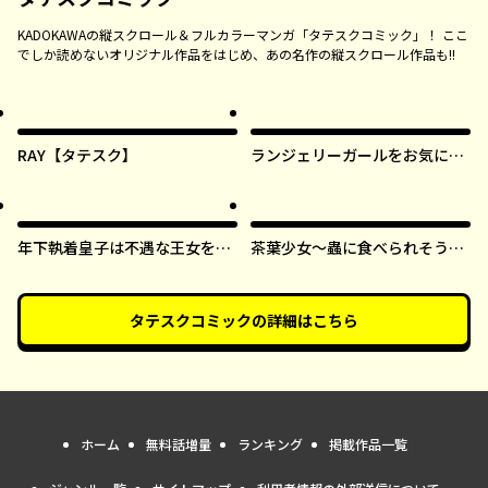
KADOKAWAの縦スクロール＆フルカラーマンガ「タテスクコミック」！ ここ
でしか読めないオリジナル作品をはじめ、あの名作の縦スクロール作品も!!
RAY【タテスク】
ランジェリーガールをお気に召
すまま【タテスク】
年下執着皇子は不遇な王女を愛
茶葉少女～蟲に食べられそうに
しすぎてる【タテスク】
なったら、私の能力が覚醒しま
した！～【タテスク】
タテスクコミック
の詳細はこちら
ホーム
無料話増量
ランキング
掲載作品一覧