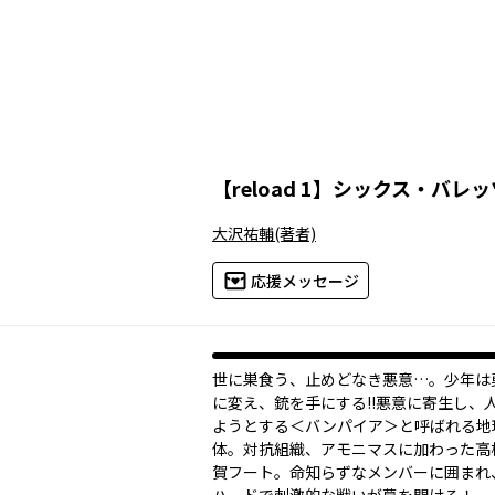
【
reload 1
】
シックス・バレッ
大沢祐輔
(著者)
応援メッセージ
世に巣食う、止めどなき悪意…。少年は
に変え、銃を手にする!!悪意に寄生し、
ようとする＜バンパイア＞と呼ばれる地
体。対抗組織、アモニマスに加わった高
賀フート。命知らずなメンバーに囲まれ