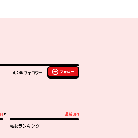
フォロー
6,748
フォロワー
P!
最新UP!
最新UP!
さ
悪女ランキング