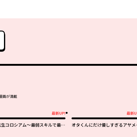
漫画が満載
最新UP!
最新U
新UP!
最新UP!
転生コロシアム～最弱スキルで最強
オタくんにだけ優しすぎるアヤメ
の女たちを攻略して奴隷ハーレム作
ん