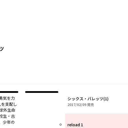
ツ
勇気を力
シックス・バレッツ(1)
人を支配し
2017年02月09日
2017/02/09
発売
球外生命
校生・古
、少年の
reload 1