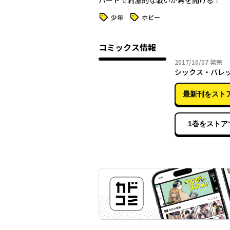
ハードで刺激的な戦いが幕を開ける！
タグ
タグ
少年
ホビー
コミックス情報
2017年
2017/10/07
発売
シックス・バレッツ
最新刊をスト
1巻をストア