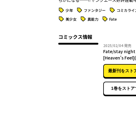
らかになる──!?ヤングエース好評連載
タグ
タグ
タグ
少年
ファンタジー
コミカライ
タグ
タグ
タグ
美少女
異能力
Fate
コミックス情報
2025年
2025/02/04
発売
Fate/stay night
[Heaven's Feel]
最新刊をスト
1巻をストア