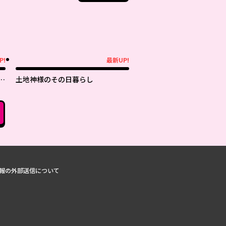
P!
最新UP!
最新UP!
っ
土地神様のその日暮らし
報の外部送信について