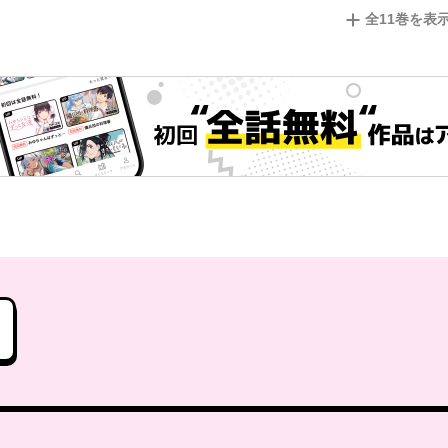
全
11
巻を表