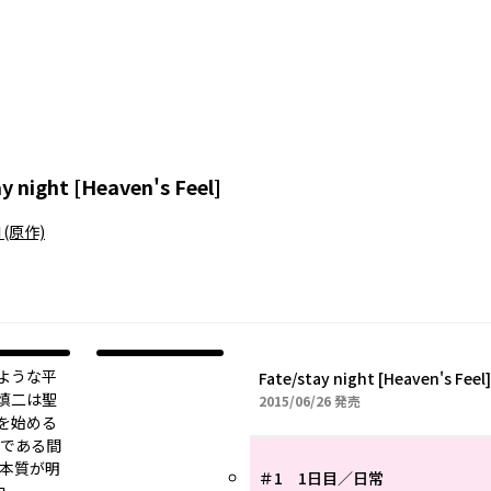
y night [Heaven's Feel]
Ｎ
(原作)
ような平
Fate/stay night [Heaven's Feel]
慎二は聖
2015年06月26日
2015/06/26
発売
を始める
終章である間
、本質が明
＃1 1日目／日常