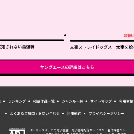
最新U
最新UP!
察知されない最強職
文豪ストレイドッグス 太宰を拾
た日
ヤングエース
の詳細はこちら
量
ランキング
掲載作品一覧
ジャンル一覧
サイトマップ
利用者情
よくあるご質問 / お問い合わせ
利用規約
プライバシーポリシー
ABJマークは、この電子書店・電子書籍配信サービスが、著作権者から