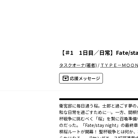
【
＃1 1日目／日常
】
Fate/sta
タスクオーナ
(著者)
/
ＴＹＰＥ－ＭＯＯ
応援メッセージ
衛宮邸に毎日通う桜。士郎と過ごす夢の
和な日常を過ごすために…。一方、間桐
杯戦争に挑むべく「桜」を贄に召喚準備
のだった。「Fate/stay night」の最
桐桜ルートが開幕！ 聖杯戦争とは何か