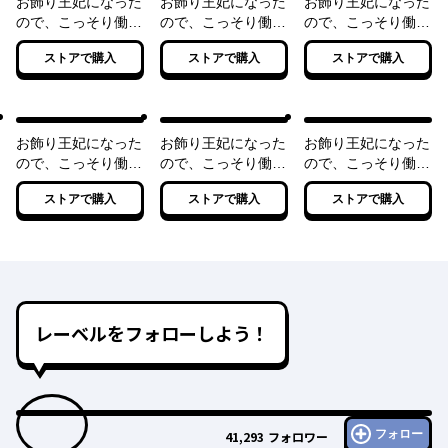
お飾り王妃になった
お飾り王妃になった
お飾り王妃になった
ので、こっそり働き
ので、こっそり働き
ので、こっそり働き
に出ることにしまし
に出ることにしまし
に出ることにしまし
ストアで購入
ストアで購入
ストアで購入
た 〜うさぎがいる
た ～旦那がいるの
た ～うさぎと一緒
ので独り寝も寂しく
に、婚約破棄されま
に偽聖女を成敗しま
ありません！〜【電
した!?～【電子特典
す!?～【電子特典付
子特典付き】
付き】
き】
お飾り王妃になった
お飾り王妃になった
お飾り王妃になった
ので、こっそり働き
ので、こっそり働き
ので、こっそり働き
に出ることにしまし
に出ることにしまし
に出ることにしまし
ストアで購入
ストアで購入
ストアで購入
た ～呪いで動けな
た ～うさぎがいれ
た ～目指せ円満夫
い陛下に代わってう
ば神様相手だってへ
婦に新たなもふもふ
さぎと無双します！
っちゃらです！～
出現!?～【電子特典
～【電子特典付き】
【電子特典付き】
付き】
レーベルをフォローしよう！
フォロー
41,293
フォロワー