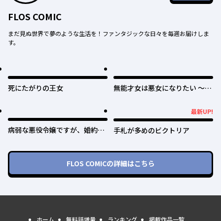
FLOS COMIC
まだ見ぬ世界で夢のような生活を！ファンタジックな日々を毎週お届けしま
す。
死にたがりの王女
無能才女は悪女になりたい ～義
妹の身代わりで嫁いだ令嬢、公
爵様の溺愛に気づかない～
最新UP!
最新UP!
病弱な悪役令嬢ですが、婚約者
手札が多めのビクトリア
が過保護すぎて逃げ出したい(私
たち犬猿の仲でしたよね!?)
FLOS COMIC
の詳細はこちら
ホーム
無料話増量
ランキング
掲載作品一覧