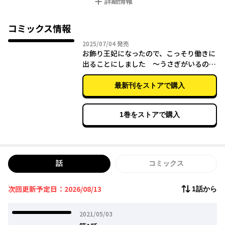
詳細情報
ず事実上“お飾り王妃”となってしまったロイスリーネ。
それもそのはず、ジークにはとある呪いがかけられ、夜を共に過
ごすことができないのだ！
コミックス情報
そうとは知らず、毎晩寝床に遊びに来るうさぎを溺愛することで
2025年07月04日
2025/07/04
発売
開き直ったリーネは、ひょんな偶然から下町の食堂で給仕係（ウ
お飾り王妃になったので、こっそり働きに
ェイトレス）をやることになり!?
出ることにしました ～うさぎがいるので
独り寝も寂しくありません！～６
■原作
最新刊をストアで購入
ビーズログ文庫
お飾り王妃になったので、こっそり働きに出ることにしました
～うさぎがいるので独り寝も寂しくありません！～
1巻をストアで購入
https://bslogbunko.com/product/okazariouhi/322001000656.
html
話
コミックス
次回更新予定日：2026/08/13
1話から
2021年05月03日
2021/05/03