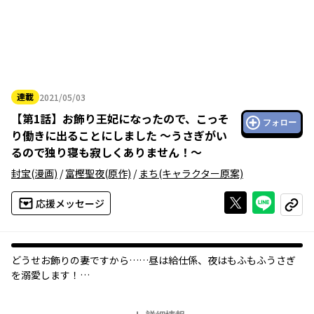
連載
2021/05/03
2021年05月03日
【
第1話
】
お飾り王妃になったので、こっそ
フォロー
り働きに出ることにしました ～うさぎがい
るので独り寝も寂しくありません！～
封宝
(漫画)
/
富樫聖夜
(原作)
/
まち
(キャラクター原案)
Xで投稿する
ライン
応援メッセージ
コピー
どうせお飾りの妻ですから……昼は給仕係、夜はもふもふうさぎ
を溺愛します！
ルベイラ国王ジークハルトの元に嫁いで半年、その間手を出され