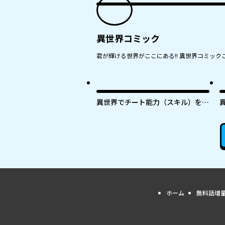
異世界コミック
君が輝ける世界がここにある!! 異世界コミックこ
異世界でチート能力（スキル）を手
にした俺は、現実世界をも無双する
～レベルアップは人生を変えた～
ホーム
無料話増