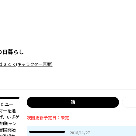
の日暮らし
ｄａｃｋ
(キャラクター原案)
話
したユー
マーを選
げ、いざゲ
次回更新予定日：未定
の初期モン
冒険開始
2018年11月27日
2018/11/27