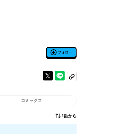
フォロー
Xで投稿する
ラインでシェアする
コピーする
コミックス
1話から