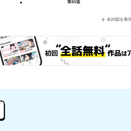
第65話
全
20
話を表