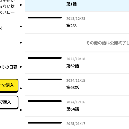
攻略組か
第1話
らない状
のスロー
2018年12月28日
2018/12/28
第2話
ズ
その他の話は公開終了
2024年10月18日
2024/10/18
02月20日
第62話
のその日暮
2024年11月15日
2024/11/15
アで購入
第63話
2024年12月16日
2024/12/16
で購入
第64話
2025年01月17日
2025/01/17