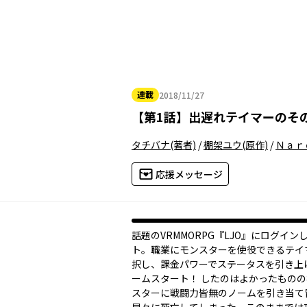
連載
2018/11/27
2018年11月27日
【
第1話
】
出遅れテイマーのそ
タチバナ
(著者)
/
棚架ユウ
(原作)
/
Ｎａｒ
応援メッセージ
話題のVRMMORPG『LJO』にログイン
ト。職業にモンスターを使役できるテイ
択し、課金パワーでステータスを引き上
ームスタート！ したのはよかったもの
スターに戦闘力皆無のノームを引き当て