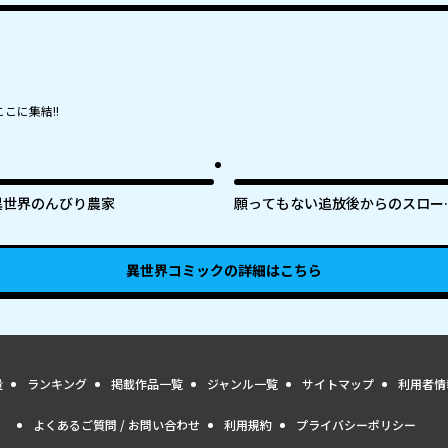
こに集結!!
異世界のんびり農家
願ってもない追放後からのスロー
イフ？ 〜引退したはずが成り行き
で美少女ギャルの師匠になったら
ぜかめちゃくちゃ懐かれた〜
異世界コミック
の詳細はこちら
量
ランキング
掲載作品一覧
ジャンル一覧
サイトマップ
利用者情
よくあるご質問 / お問い合わせ
利用規約
プライバシーポリシー