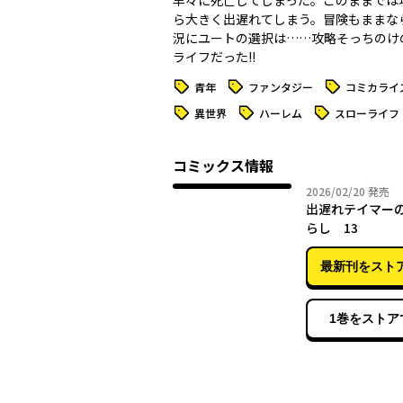
早々に死亡してしまった。このままでは
ら大きく出遅れてしまう。冒険もままな
況にユートの選択は……攻略そっちのけ
ライフだった!!
タグ
タグ
タグ
青年
ファンタジー
コミカライ
タグ
タグ
タグ
異世界
ハーレム
スローライフ
コミックス情報
2026年
2026/02/20
発売
出遅れテイマー
らし 13
最新刊をスト
1巻をストア