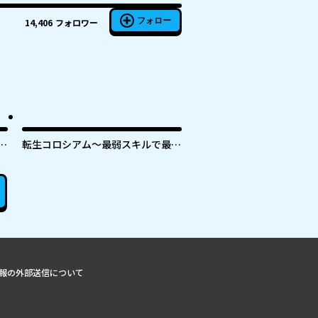
フォロー
14,406
フォロワー
ラ
転生コロシアム～最弱スキルで最強
の女たちを攻略して奴隷ハーレム作
な
ります～
報の外部送信について