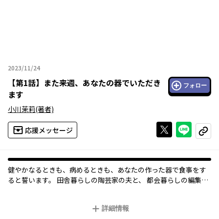
2023/11/24
2023年11月24日
【
第1話
】
また来週、あなたの器でいただき
フォロー
ます
小川茉莉
(著者)
Xで投稿する
ライン
応援メッセージ
コピー
健やかなるときも、病めるときも、あなたの作った器で食事をす
ると誓います。 田舎暮らしの陶芸家の夫と、 都会暮らしの編集者
詳細情報