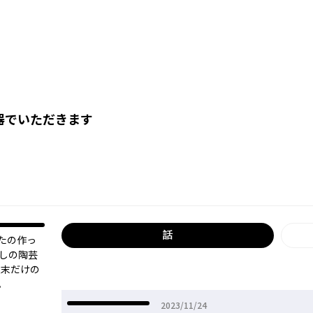
器でいただきます
話
たの作っ
らしの陶芸
週末だけの
2023年11月24日
2023/11/24