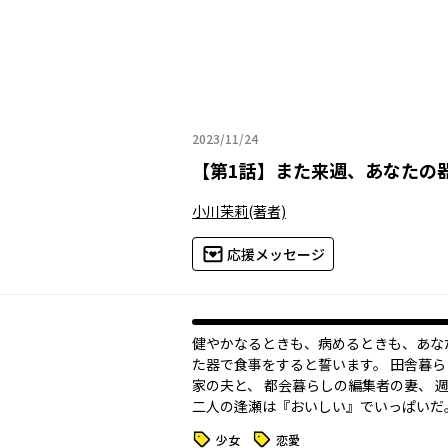
2023/11/24
2023年11月24日
【
第1話
】
また来週、あなたの
小川茉莉
(著者)
応援メッセージ
健やかなるときも、病めるときも、あな
た器で食事をすると誓います。 田舎暮
家の夫と、 都会暮らしの編集者の妻、 
タグ
タグ
少女
恋愛