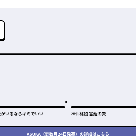
愛がいるならキミでいい
神仙桃娘 宮廷の贄
ASUKA（奇数月24日発売）
の詳細はこちら