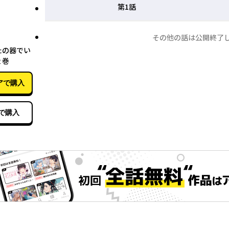
第1話
その他の話は公開終了
08月19日
たの器でい
２巻
アで購入
で購入