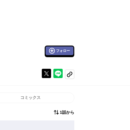
フォロー
Xで投稿する
ラインでシェアする
コピーする
コミックス
1話から