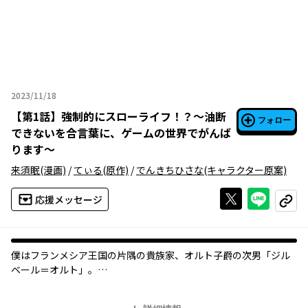
2023/11/18
2023年11月18日
【
第1話
】
強制的にスローライフ！？～油断
フォロー
できないを合言葉に、ゲームの世界でがんば
ります～
来須眠
(漫画)
/
てぃる
(原作)
/
でんきちひさな
(キャラクター原案)
Xで投稿する
ライン
応援メッセージ
コピー
僕はフランメシア王国の片隅の貴族家、オルト子爵の次男「ジル
ベール＝オルト」。
普通にのびのび成長してきた僕は、4歳になって気づいた…、“こ
の世界は、転生まえに何度もプレイしたゲーム、『ユージンの奇