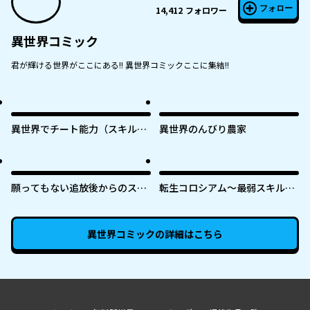
フォロー
14,412
フォロワー
異世界コミック
君が輝ける世界がここにある!! 異世界コミックここに集結!!
異世界でチート能力（スキル）
異世界のんびり農家
を手にした俺は、現実世界をも
無双する ～レベルアップは人生
を変えた～
願ってもない追放後からのスロ
転生コロシアム～最弱スキルで
ーライフ？ 〜引退したはずが成
最強の女たちを攻略して奴隷ハ
り行きで美少女ギャルの師匠に
ーレム作ります～
なったらなぜかめちゃくちゃ懐
異世界コミック
の詳細はこちら
かれた〜