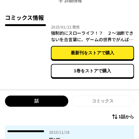
詳細情報
跡』だ!!!!!”
しかも魔王がいないから、クリア後? 続編? の世界なのかな…。
あのゲームは確定の負けイベントがあったし、やばいやばい…。
コミックス情報
僕だけ知ってるこの現状、悠長に生活している場合じゃない、油
2025年01月22日
2025/01/22
発売
断できない。4歳から知識と力をつけて生き抜かなきゃ…!!
強制的にスローライフ！？ ２～油断でき
ないを合言葉に、ゲームの世界でがんばり
ます～
最新刊をストアで購入
1巻をストアで購入
話
コミックス
1話から
2023年11月18日
2023/11/18