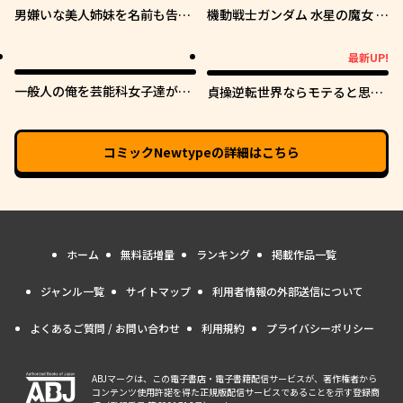
男嫌いな美人姉妹を名前も告げ
機動戦士ガンダム 水星の魔女 青
ずに助けたら一体どうなる?
春フロンティア
最新UP!
最新UP!
一般人の俺を芸能科女子達が逃
貞操逆転世界ならモテると思っ
がしてくれない件。
ていたら
コミックNewtype
の詳細はこちら
ホーム
無料話増量
ランキング
掲載作品一覧
ジャンル一覧
サイトマップ
利用者情報の外部送信について
よくあるご質問 / お問い合わせ
利用規約
プライバシーポリシー
ABJマークは、この電子書店・電子書籍配信サービスが、著作権者から
コンテンツ使用許諾を得た正規版配信サービスであることを示す登録商