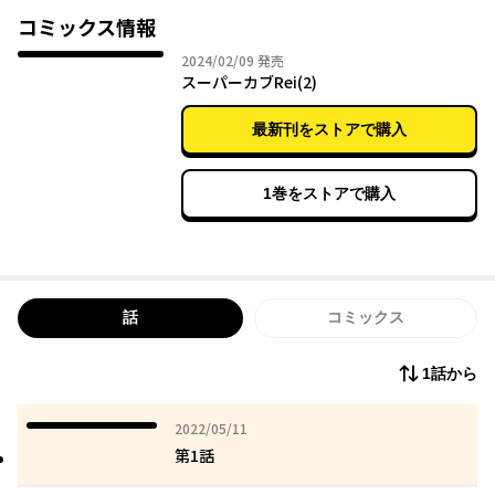
る…！
コミックス情報
2024年02月09日
2024/02/09
発売
スーパーカブRei(2)
最新刊をストアで購入
1巻をストアで購入
話
コミックス
1話から
2022年05月11日
2022/05/11
第1話