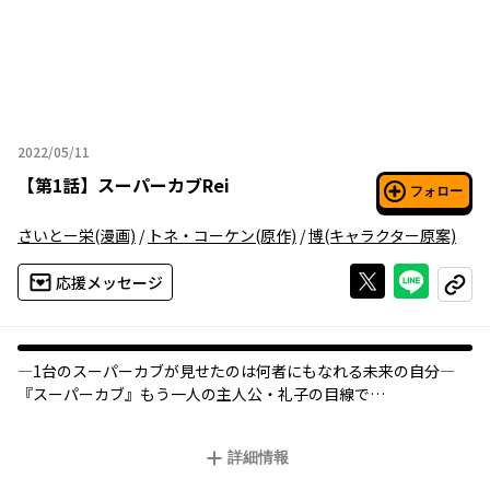
2022/05/11
2022年05月11日
【
第1話
】
スーパーカブRei
フォロー
さいとー栄
(漫画)
/
トネ・コーケン
(原作)
/
博
(キャラクター原案)
Xで投稿する
ライン
応援メッセージ
コピー
―1台のスーパーカブが見せたのは何者にもなれる未来の自分―
『スーパーカブ』もう一人の主人公・礼子の目線で
描く公式スピンオフ連載がついにスタート！
英雄に憧れる幼き礼子が出会ったのは古ぼけた1台のスーパーカ
詳細情報
ブ。
東京・山梨・埼玉・大阪を舞台に礼子とカブの物語が紡がれ