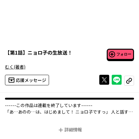
【
第1話
】
ニョロ子の生放送！
フォロー
むく
(著者)
Xで投稿する
ライン
応援メッセージ
コピー
------この作品は連載を終了しています------
「あ…あのの…は、はじめまして！ ニョロ子ですっ」 人と話すこ
とが苦手な女の子・小夜子が、親友の茉莉に誘われてライブ配信
に初挑戦☆配信系ゆるふわ青春コメディ！
詳細情報