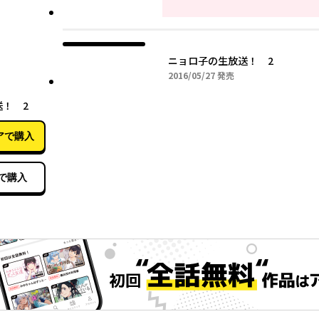
ニョロ子の生放送！ 2
2016年05月27日
2016/05/27
発売
05月27日
！ 2
アで購入
で購入