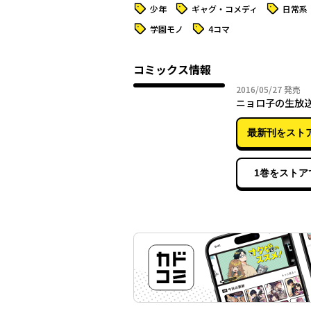
タグ
タグ
タグ
少年
ギャグ・コメディ
日常系
タグ
タグ
学園モノ
4コマ
コミックス情報
2016年
2016/05/27
発売
ニョロ子の生放送
最新刊をスト
1巻をストア