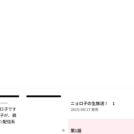
---
ニョロ子の生放送！ 1
ョロ子です
2015年08月27日
2015/08/27
発売
夜子が、親
☆配信系
第1話