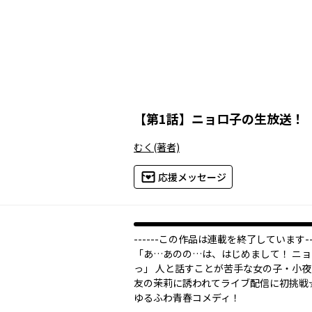
【
第1話
】
ニョロ子の生放送！
むく
(著者)
応援メッセージ
------この作品は連載を終了しています---
「あ…あのの…は、はじめまして！ ニ
っ」 人と話すことが苦手な女の子・小
友の茉莉に誘われてライブ配信に初挑戦
ゆるふわ青春コメディ！