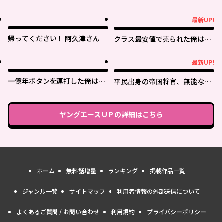
最新UP!
最新UP!
帰ってください！ 阿久津さん
クラス最安値で売られた俺は、
実は最強パラメーター
最新UP!
最新UP!
一億年ボタンを連打した俺は、
平民出身の帝国将官、無能な貴
気付いたら最強になっていた ～
族上官を蹂躙して成り上がる
落第剣士の学院無双～
ヤングエースＵＰ
の詳細はこちら
ホーム
無料話増量
ランキング
掲載作品一覧
ジャンル一覧
サイトマップ
利用者情報の外部送信について
よくあるご質問 / お問い合わせ
利用規約
プライバシーポリシー