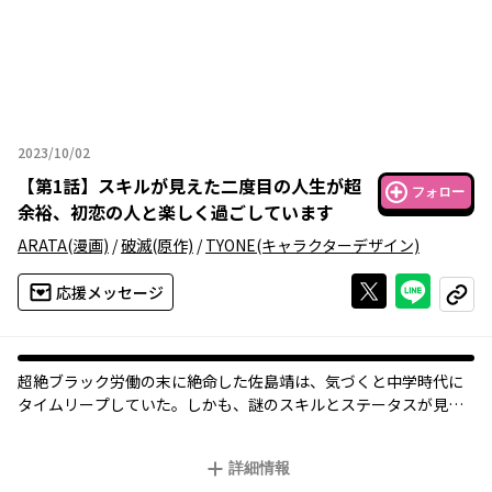
2023/10/02
2023年10月02日
【
第1話
】
スキルが見えた二度目の人生が超
フォロー
余裕、初恋の人と楽しく過ごしています
ARATA
(漫画)
/
破滅
(原作)
/
TYONE
(キャラクターデザイン)
Xで投稿する
ライン
応援メッセージ
コピー
超絶ブラック労働の末に絶命した佐島靖は、気づくと中学時代に
タイムリープしていた。しかも、謎のスキルとステータスが見え
るようになっている!!
靖は新たに手にした能力を鍛え、人生をやり直して幸せになろう
詳細情報
と決意。しかしスキルを鍛えまくった結果、常人離れした身体能