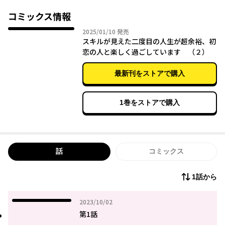
力を手に入れてしまう。
しかも、中学時代の同級生で初恋の相手・小林いちかに急接近さ
コミックス情報
れて…!?
2025年01月10日
2025/01/10
発売
チート能力で不幸な人生を大逆転!! 第6回カクヨムWeb小説コンテ
スキルが見えた二度目の人生が超余裕、初
恋の人と楽しく過ごしています （２）
最新刊をストアで購入
1巻をストアで購入
話
コミックス
1話から
2023年10月02日
2023/10/02
第1話