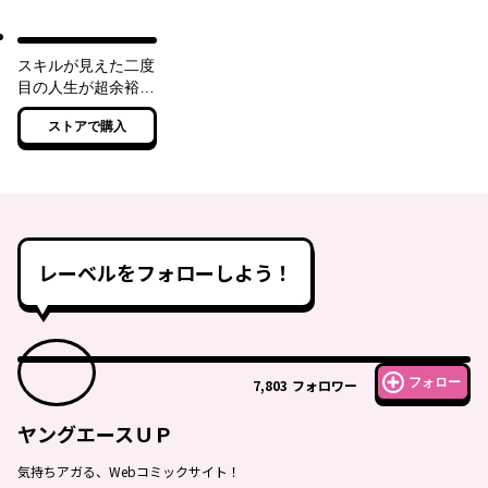
スキルが見えた二度
目の人生が超余裕、
初恋の人と楽しく過
ストアで購入
ごしています
レーベルをフォローしよう！
フォロー
7,803
フォロワー
ヤングエースＵＰ
気持ちアガる、Webコミックサイト！