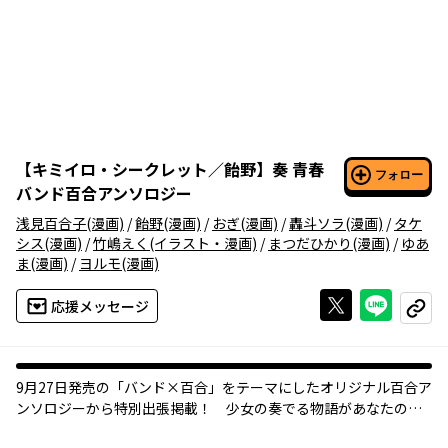
【
キミイロ・シークレット／飴野
】
奏 青春
フォロー
バンド百合アンソロジー
浅見百合子
(漫画)
/
飴野
(漫画)
/
おぎ
(漫画)
/
轟斗ソラ
(漫画)
/
タケ
シス
(漫画)
/
竹嶋えく
(イラスト・漫画)
/
まつだひかり
(漫画)
/
ゆあ
ま
(漫画)
/
ヨルモ
(漫画)
Xで投稿する
ライン
応援メッセージ
コピー
9月27日発売の「バンド×百合」をテーマにしたオリジナル百合ア
ンソロジーから特別出張掲載！ 少女の奏でる物語があなたの心
に響く♪