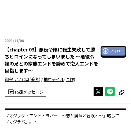
2021/11/08
2021年11月08日
【
chapter.03
】
悪役令嬢に転生失敗して勝
フォロー
ちヒロインになってしまいました ～悪役令
嬢の兄との家族エンドを諦めて恋人エンドを
目指します～
御守リツヒロ
(著者)
/
柚原テイル
(原作)
Xで投稿する
ライン
応援メッセージ
コピー
『マジック・アンド・ラバー ～恋と魔法と冒険と～』略して
『マジラバ』。