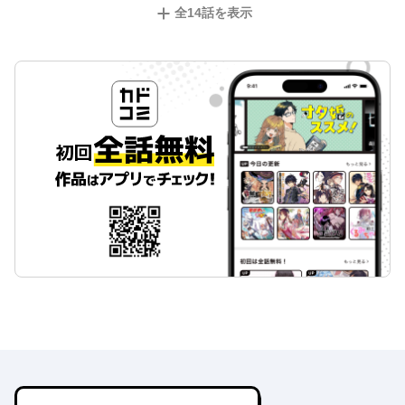
全
14
話を表示