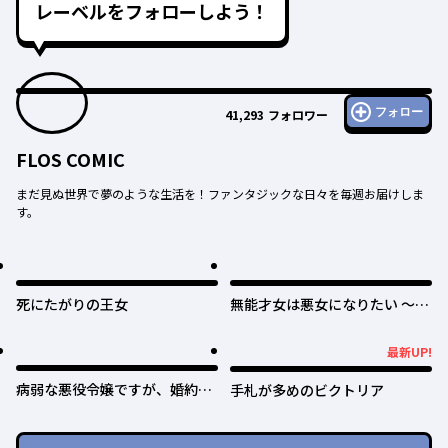
レーベルをフォローしよう！
フォロー
41,293
フォロワー
FLOS COMIC
まだ見ぬ世界で夢のような生活を！ファンタジックな日々を毎週お届けしま
す。
死にたがりの王女
無能才女は悪女になりたい ～義
妹の身代わりで嫁いだ令嬢、公
爵様の溺愛に気づかない～
最新UP!
最新UP!
病弱な悪役令嬢ですが、婚約者
手札が多めのビクトリア
が過保護すぎて逃げ出したい(私
たち犬猿の仲でしたよね!?)