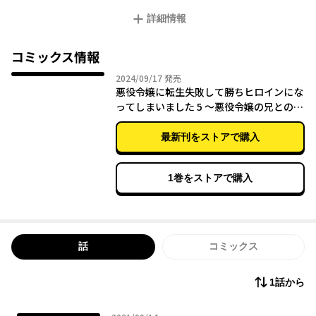
世界観も好きだけど、何よりも悪役令嬢の兄であるヒースクリ
詳細情報
フが大好きだ。しかし、ヒースクリフはお友達エンドしかない、
ゲームのガイド的なキャラクター。だから、気高き悪役令嬢のア
ンナマリーに転生して、兄妹でひっそり世界の片隅で生きていく
コミックス情報
ことを切実に希望し、病室にて短い一生を終えた響子。
2024年09月17日
2024/09/17
発売
悪役令嬢に転生失敗して勝ちヒロインにな
ゲームの世界で魔法学園に入学したばかりの状態で、前世の記
ってしまいました 5 ～悪役令嬢の兄との家
憶を取り戻すと……。「やった！ マジラバの世界！ ……っ
族エンドを諦めて恋人エンドを目指します
て、ヒロイン（こっち）じゃなーい！」なんと、やられ役の悪役
～
最新刊をストアで購入
令嬢アンナマリーではなく、ヒロインのリサに転生していた。
光属性の最強の魔力を持ち、丈夫で、ラッキーな愛されキャラ
1巻をストアで購入
で過ごすと、わりと快適。憧れのアンナマリーと親友になって、
彼女の婚約者である王子様との仲を取り持って。悪役令嬢の没落
フラグ除去に向けた行動は成功ばかり。未来は変えられそう！
待って、もしかして、存在しなかった悪役令嬢の兄であるヒー
話
コミックス
スクリフとの恋愛エンドを目指せます!? 前世では縁のなかった恋
愛を、全力で一途にしたいと思います。
1話から