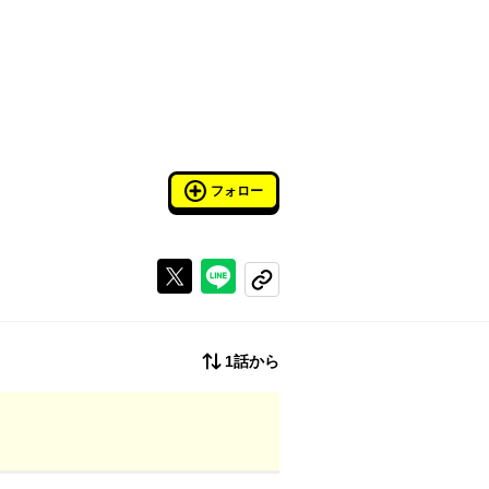
フォロー
Xで投稿する
ラインでシェアする
コピーする
1話から