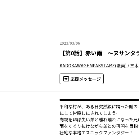
2023/03/06
2023年03月06日
【
第0話
】
赤い雨 ～ヌサンタ
KADOKAWAGEMPAKSTARZ
(漫画)
/
三木
応援メッセージ
平和な村が、ある日突然狼に跨った賊の
にして皆殺しにされてしまう。
肉親をほぼ失い弟と離れ離れになった兄
雨をくぐり抜けながら弟との再開を目指すが
壮絶な本格エスニックファンタジー！