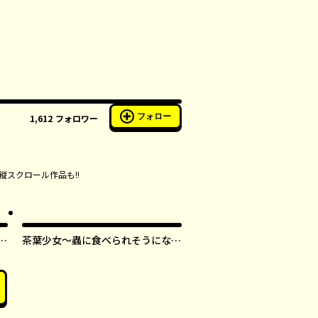
フォロー
1,612
フォロワー
縦スクロール作品も!!
す
茶葉少女～蟲に食べられそうになっ
たら、私の能力が覚醒しました！～
【タテスク】