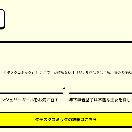
ンガ「タテスクコミック」！ ここでしか読めないオリジナル作品をはじめ、あの名作の
ランジェリーガールをお気に召すま
年下執着皇子は不遇な王女を愛し
ま【タテスク】
ぎてる【タテスク】
タテスクコミック
の詳細はこちら