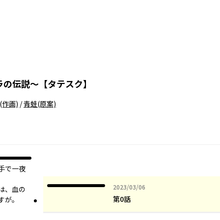
ラの伝説～【タテスク】
(作画)
/
青蛙
(原案)
手で一夜
2023年03月06日
2023/03/06
は、血の
第0話
――。